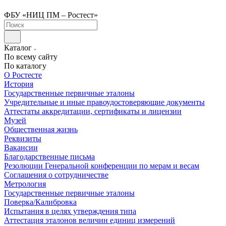
ФБУ «НИЦ ПМ – Ростест»
Каталог
По всему сайту
По каталогу
О Ростесте
История
Государственные первичные эталоны
Учредительные и иные правоудостоверяющие документы
Аттестаты аккредитации, сертификаты и лицензии
Музей
Общественная жизнь
Реквизиты
Вакансии
Благодарственные письма
Резолюции Генеральной конференции по мерам и весам
Соглашения о сотрудничестве
Метрология
Государственные первичные эталоны
Поверка/Калибровка
Испытания в целях утверждения типа
Аттестация эталонов величин единиц измерений