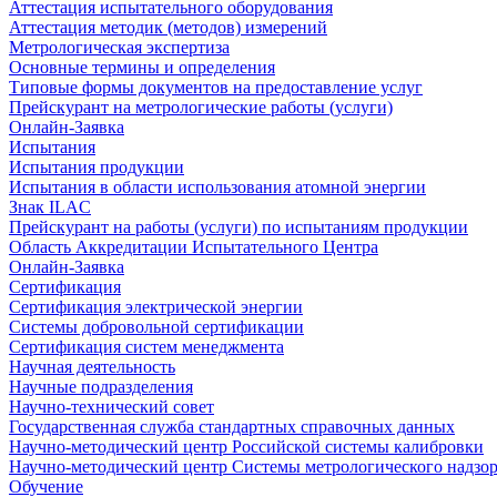
Аттестация испытательного оборудования
Аттестация методик (методов) измерений
Метрологическая экспертиза
Основные термины и определения
Типовые формы документов на предоставление услуг
Прейскурант на метрологические работы (услуги)
Онлайн-Заявка
Испытания
Испытания продукции
Испытания в области использования атомной энергии
Знак ILAC
Прейскурант на работы (услуги) по испытаниям продукции
Область Аккредитации Испытательного Центра
Онлайн-Заявка
Сертификация
Сертификация электрической энергии
Системы добровольной сертификации
Сертификация систем менеджмента
Научная деятельность
Научные подразделения
Научно-технический совет
Государственная служба стандартных справочных данных
Научно-методический центр Российской системы калибровки
Научно-методический центр Системы метрологического надзо
Обучение