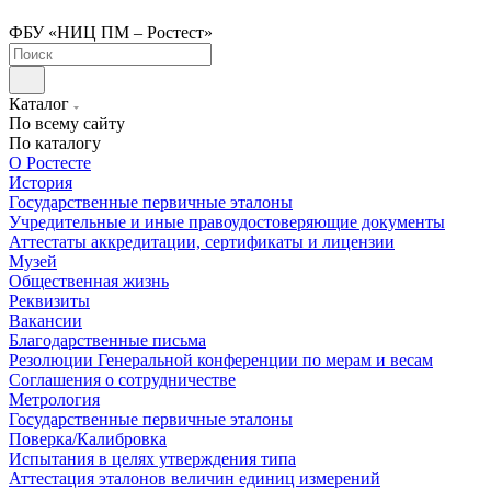
ФБУ «НИЦ ПМ – Ростест»
Каталог
По всему сайту
По каталогу
О Ростесте
История
Государственные первичные эталоны
Учредительные и иные правоудостоверяющие документы
Аттестаты аккредитации, сертификаты и лицензии
Музей
Общественная жизнь
Реквизиты
Вакансии
Благодарственные письма
Резолюции Генеральной конференции по мерам и весам
Соглашения о сотрудничестве
Метрология
Государственные первичные эталоны
Поверка/Калибровка
Испытания в целях утверждения типа
Аттестация эталонов величин единиц измерений