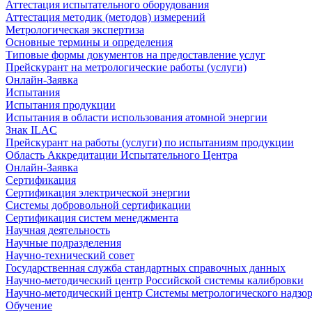
Аттестация испытательного оборудования
Аттестация методик (методов) измерений
Метрологическая экспертиза
Основные термины и определения
Типовые формы документов на предоставление услуг
Прейскурант на метрологические работы (услуги)
Онлайн-Заявка
Испытания
Испытания продукции
Испытания в области использования атомной энергии
Знак ILAC
Прейскурант на работы (услуги) по испытаниям продукции
Область Аккредитации Испытательного Центра
Онлайн-Заявка
Сертификация
Сертификация электрической энергии
Системы добровольной сертификации
Сертификация систем менеджмента
Научная деятельность
Научные подразделения
Научно-технический совет
Государственная служба стандартных справочных данных
Научно-методический центр Российской системы калибровки
Научно-методический центр Системы метрологического надзо
Обучение