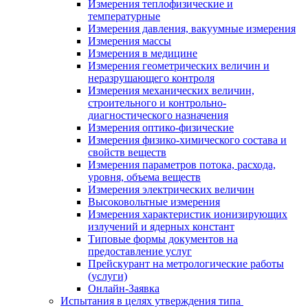
Измерения теплофизические и
температурные
Измерения давления, вакуумные измерения
Измерения массы
Измерения в медицине
Измерения геометрических величин и
неразрушающего контроля
Измерения механических величин,
строительного и контрольно-
диагностического назначения
Измерения оптико-физические
Измерения физико-химического состава и
свойств веществ
Измерения параметров потока, расхода,
уровня, объема веществ
Измерения электрических величин
Высоковольтные измерения
Измерения характеристик ионизирующих
излучений и ядерных констант
Типовые формы документов на
предоставление услуг
Прейскурант на метрологические работы
(услуги)
Онлайн-Заявка
Испытания в целях утверждения типа