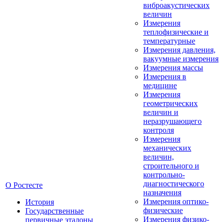
виброакустических
величин
Измерения
теплофизические и
температурные
Измерения давления,
вакуумные измерения
Измерения массы
Измерения в
медицине
Измерения
геометрических
величин и
неразрушающего
контроля
Измерения
механических
величин,
строительного и
контрольно-
диагностического
О Ростесте
назначения
Измерения оптико-
История
физические
Государственные
Измерения физико-
первичные эталоны