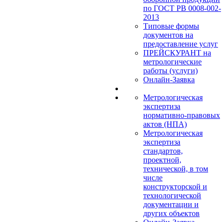
по ГОСТ РВ 0008-002-
2013
Типовые формы
документов на
предоставление услуг
ПРЕЙСКУРАНТ на
метрологические
работы (услуги)
Онлайн-Заявка
Метрологическая
экспертиза
нормативно-правовых
актов (НПА)
Метрологическая
экспертиза
стандартов,
проектной,
технической, в том
числе
конструкторской и
технологической
документации и
других объектов