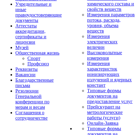
химического состава и
Учредительные и
свойств веществ
иные
Измерения параметров
правоудостоверяющие
потока, расхода,
документы
уровня, объема
Аттестаты
веществ
аккредитации,
Измерения
сертификаты и
электрических
лицензии
величин
Музей
Высоковольтные
Общественная жизнь
измерения
Спорт
Измерения
Профсоюз
характеристик
Реквизиты
ионизирующих
Вакансии
излучений и ядерных
Благодарственные
констант
письма
Типовые формы
Резолюции
документов на
Генеральной
предоставление услуг
конференции по
Прейскурант на
мерам и весам
метрологические
Соглашения о
работы (услуги)
сотрудничестве
Онлайн-Заявка
Типовые формы
документов на