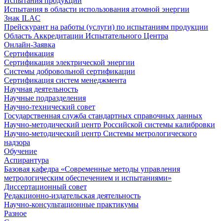
Испытания продукции
Испытания в области использования атомной энергии
Знак ILAC
Прейскурант на работы (услуги) по испытаниям продукции
Область Аккредитации Испытательного Центра
Онлайн-Заявка
Сертификация
Сертификация электрической энергии
Системы добровольной сертификации
Сертификация систем менеджмента
Научная деятельность
Научные подразделения
Научно-технический совет
Государственная служба стандартных справочных данных
Научно-методический центр Российской системы калибровки
Научно-методический центр Системы метрологического
надзора
Обучение
Аспирантура
Базовая кафедра «Современные методы управления
метрологическим обеспечением и испытаниями»
Диссертационный совет
Редакционно-издательская деятельность
Научно-консультационные практикумы
Разное