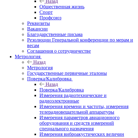
Назад
Общественная жизнь
Спорт
Профсоюз
Реквизиты
Вакансии
Благодарственные письма
Резолюции Генеральной конференции по мерам и
весам
Соглашения о сотрудничестве
Метрология
Назад
Метрология
Государственные первичные эталоны
Поверка/Калибровка
Назад
Поверка/Калибровка
Измерения радиотехнические и
радиоэлектронные
Измерения времени и частоты, измерения
телерадиовещательной аппаратуры
Измерения параметров авиационного
оборудования и средств измерений
специального назначения
Измерения виброакустических величин