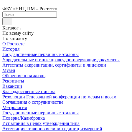
ФБУ «НИЦ ПМ – Ростест»
Каталог
По всему сайту
По каталогу
О Ростесте
История
Государственные первичные эталоны
Учредительные и иные правоудостоверяющие документы
Аттестаты аккредитации, сертификаты и лицензии
Музей
Общественная жизнь
Реквизиты
Вакансии
Благодарственные письма
Резолюции Генеральной конференции по мерам и весам
Соглашения о сотрудничестве
Метрология
Государственные первичные эталоны
Поверка/Калибровка
Испытания в целях утверждения типа
Аттестация эталонов величин единиц измерений