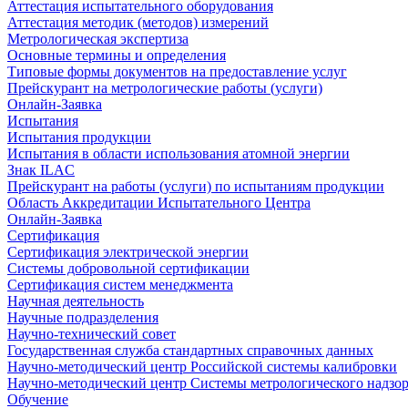
Аттестация испытательного оборудования
Аттестация методик (методов) измерений
Метрологическая экспертиза
Основные термины и определения
Типовые формы документов на предоставление услуг
Прейскурант на метрологические работы (услуги)
Онлайн-Заявка
Испытания
Испытания продукции
Испытания в области использования атомной энергии
Знак ILAC
Прейскурант на работы (услуги) по испытаниям продукции
Область Аккредитации Испытательного Центра
Онлайн-Заявка
Сертификация
Сертификация электрической энергии
Системы добровольной сертификации
Сертификация систем менеджмента
Научная деятельность
Научные подразделения
Научно-технический совет
Государственная служба стандартных справочных данных
Научно-методический центр Российской системы калибровки
Научно-методический центр Системы метрологического надзо
Обучение