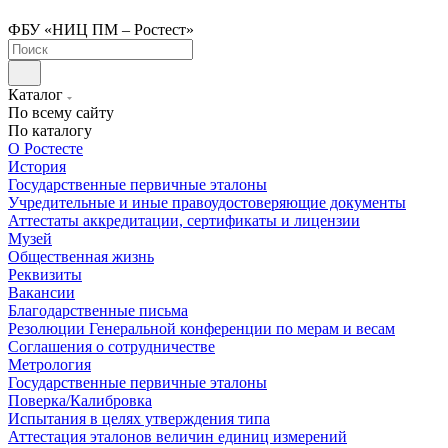
ФБУ «НИЦ ПМ – Ростест»
Каталог
По всему сайту
По каталогу
О Ростесте
История
Государственные первичные эталоны
Учредительные и иные правоудостоверяющие документы
Аттестаты аккредитации, сертификаты и лицензии
Музей
Общественная жизнь
Реквизиты
Вакансии
Благодарственные письма
Резолюции Генеральной конференции по мерам и весам
Соглашения о сотрудничестве
Метрология
Государственные первичные эталоны
Поверка/Калибровка
Испытания в целях утверждения типа
Аттестация эталонов величин единиц измерений