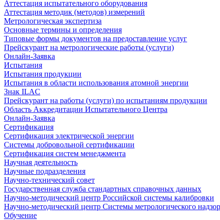
Аттестация испытательного оборудования
Аттестация методик (методов) измерений
Метрологическая экспертиза
Основные термины и определения
Типовые формы документов на предоставление услуг
Прейскурант на метрологические работы (услуги)
Онлайн-Заявка
Испытания
Испытания продукции
Испытания в области использования атомной энергии
Знак ILAC
Прейскурант на работы (услуги) по испытаниям продукции
Область Аккредитации Испытательного Центра
Онлайн-Заявка
Сертификация
Сертификация электрической энергии
Системы добровольной сертификации
Сертификация систем менеджмента
Научная деятельность
Научные подразделения
Научно-технический совет
Государственная служба стандартных справочных данных
Научно-методический центр Российской системы калибровки
Научно-методический центр Системы метрологического надзо
Обучение