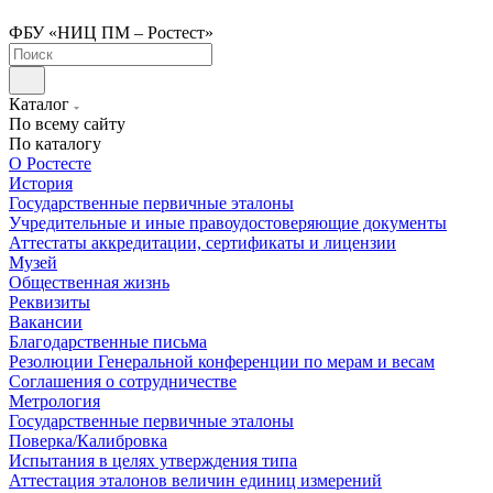
ФБУ «НИЦ ПМ – Ростест»
Каталог
По всему сайту
По каталогу
О Ростесте
История
Государственные первичные эталоны
Учредительные и иные правоудостоверяющие документы
Аттестаты аккредитации, сертификаты и лицензии
Музей
Общественная жизнь
Реквизиты
Вакансии
Благодарственные письма
Резолюции Генеральной конференции по мерам и весам
Соглашения о сотрудничестве
Метрология
Государственные первичные эталоны
Поверка/Калибровка
Испытания в целях утверждения типа
Аттестация эталонов величин единиц измерений