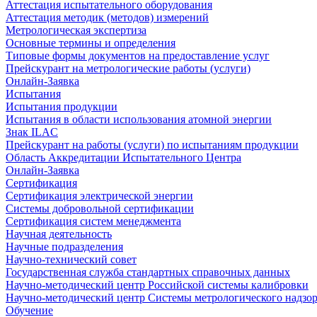
Аттестация испытательного оборудования
Аттестация методик (методов) измерений
Метрологическая экспертиза
Основные термины и определения
Типовые формы документов на предоставление услуг
Прейскурант на метрологические работы (услуги)
Онлайн-Заявка
Испытания
Испытания продукции
Испытания в области использования атомной энергии
Знак ILAC
Прейскурант на работы (услуги) по испытаниям продукции
Область Аккредитации Испытательного Центра
Онлайн-Заявка
Сертификация
Сертификация электрической энергии
Системы добровольной сертификации
Сертификация систем менеджмента
Научная деятельность
Научные подразделения
Научно-технический совет
Государственная служба стандартных справочных данных
Научно-методический центр Российской системы калибровки
Научно-методический центр Системы метрологического надзо
Обучение