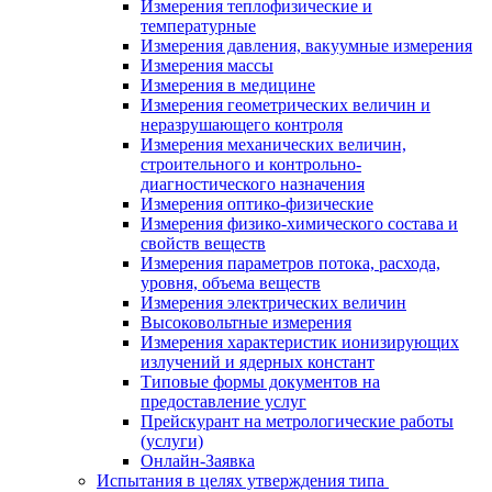
Измерения теплофизические и
температурные
Измерения давления, вакуумные измерения
Измерения массы
Измерения в медицине
Измерения геометрических величин и
неразрушающего контроля
Измерения механических величин,
строительного и контрольно-
диагностического назначения
Измерения оптико-физические
Измерения физико-химического состава и
свойств веществ
Измерения параметров потока, расхода,
уровня, объема веществ
Измерения электрических величин
Высоковольтные измерения
Измерения характеристик ионизирующих
излучений и ядерных констант
Типовые формы документов на
предоставление услуг
Прейскурант на метрологические работы
(услуги)
Онлайн-Заявка
Испытания в целях утверждения типа