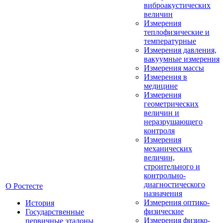
виброакустических
величин
Измерения
теплофизические и
температурные
Измерения давления,
вакуумные измерения
Измерения массы
Измерения в
медицине
Измерения
геометрических
величин и
неразрушающего
контроля
Измерения
механических
величин,
строительного и
контрольно-
диагностического
О Ростесте
назначения
Измерения оптико-
История
физические
Государственные
Измерения физико-
первичные эталоны