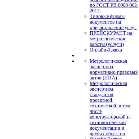
по ГОСТ РВ 0008-002-
2013
Типовые формы
документов на
предоставление услуг
ПРЕЙСКУРАНТ на
метрологические
работы (услуги)
Онлайн-Заявка
Метрологическая
экспертиза
нормативно-правовых
актов (НПА)
Метрологическая
экспертиза
стандартов,
проектной,
технической, в том
числе
конструкторской и
технологической
документации и
других объектов