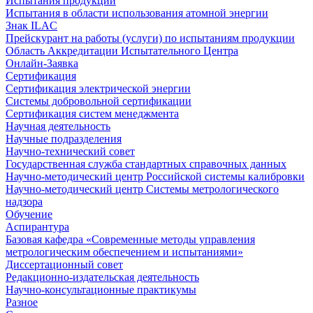
Испытания продукции
Испытания в области использования атомной энергии
Знак ILAC
Прейскурант на работы (услуги) по испытаниям продукции
Область Аккредитации Испытательного Центра
Онлайн-Заявка
Сертификация
Сертификация электрической энергии
Системы добровольной сертификации
Сертификация систем менеджмента
Научная деятельность
Научные подразделения
Научно-технический совет
Государственная служба стандартных справочных данных
Научно-методический центр Российской системы калибровки
Научно-методический центр Системы метрологического
надзора
Обучение
Аспирантура
Базовая кафедра «Современные методы управления
метрологическим обеспечением и испытаниями»
Диссертационный совет
Редакционно-издательская деятельность
Научно-консультационные практикумы
Разное