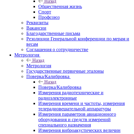
Назад
Общественная жизнь
Спорт
Профсоюз
Реквизиты
Вакансии
Благодарственные письма
Резолюции Генеральной конференции по мерам и
весам
Соглашения о сотрудничестве
Метрология
Назад
Метрология
Государственные первичные эталоны
Поверка/Калибровка
Назад
Поверка/Калибровка
Измерения радиотехнические и
радиоэлектронные
Измерения времени и частоты, измерения
телерадиовещательной аппаратуры
Измерения параметров авиационного
оборудования и средств измерений
специального назначения
Измерения виброакустических величин