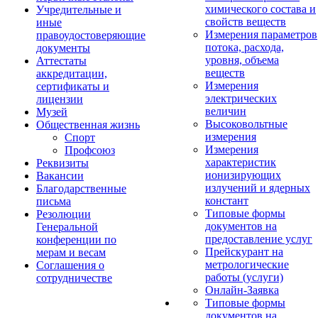
химического состава и
Учредительные и
свойств веществ
иные
Измерения параметров
правоудостоверяющие
потока, расхода,
документы
уровня, объема
Аттестаты
веществ
аккредитации,
Измерения
сертификаты и
электрических
лицензии
величин
Музей
Высоковольтные
Общественная жизнь
измерения
Спорт
Измерения
Профсоюз
характеристик
Реквизиты
ионизирующих
Вакансии
излучений и ядерных
Благодарственные
констант
письма
Типовые формы
Резолюции
документов на
Генеральной
предоставление услуг
конференции по
Прейскурант на
мерам и весам
метрологические
Соглашения о
работы (услуги)
сотрудничестве
Онлайн-Заявка
Типовые формы
документов на