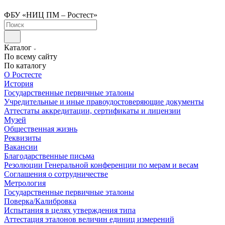
ФБУ «НИЦ ПМ – Ростест»
Каталог
По всему сайту
По каталогу
О Ростесте
История
Государственные первичные эталоны
Учредительные и иные правоудостоверяющие документы
Аттестаты аккредитации, сертификаты и лицензии
Музей
Общественная жизнь
Реквизиты
Вакансии
Благодарственные письма
Резолюции Генеральной конференции по мерам и весам
Соглашения о сотрудничестве
Метрология
Государственные первичные эталоны
Поверка/Калибровка
Испытания в целях утверждения типа
Аттестация эталонов величин единиц измерений