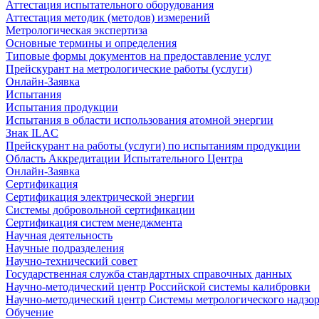
Аттестация испытательного оборудования
Аттестация методик (методов) измерений
Метрологическая экспертиза
Основные термины и определения
Типовые формы документов на предоставление услуг
Прейскурант на метрологические работы (услуги)
Онлайн-Заявка
Испытания
Испытания продукции
Испытания в области использования атомной энергии
Знак ILAC
Прейскурант на работы (услуги) по испытаниям продукции
Область Аккредитации Испытательного Центра
Онлайн-Заявка
Сертификация
Сертификация электрической энергии
Системы добровольной сертификации
Сертификация систем менеджмента
Научная деятельность
Научные подразделения
Научно-технический совет
Государственная служба стандартных справочных данных
Научно-методический центр Российской системы калибровки
Научно-методический центр Системы метрологического надзо
Обучение