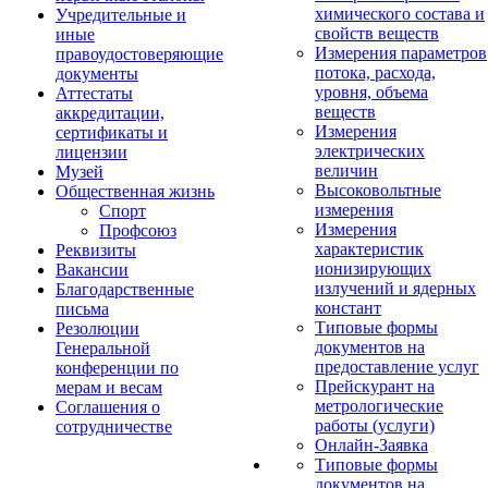
химического состава и
Учредительные и
свойств веществ
иные
Измерения параметров
правоудостоверяющие
потока, расхода,
документы
уровня, объема
Аттестаты
веществ
аккредитации,
Измерения
сертификаты и
электрических
лицензии
величин
Музей
Высоковольтные
Общественная жизнь
измерения
Спорт
Измерения
Профсоюз
характеристик
Реквизиты
ионизирующих
Вакансии
излучений и ядерных
Благодарственные
констант
письма
Типовые формы
Резолюции
документов на
Генеральной
предоставление услуг
конференции по
Прейскурант на
мерам и весам
метрологические
Соглашения о
работы (услуги)
сотрудничестве
Онлайн-Заявка
Типовые формы
документов на