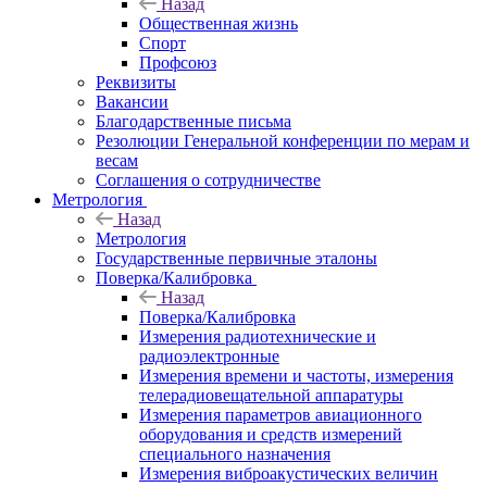
Назад
Общественная жизнь
Спорт
Профсоюз
Реквизиты
Вакансии
Благодарственные письма
Резолюции Генеральной конференции по мерам и
весам
Соглашения о сотрудничестве
Метрология
Назад
Метрология
Государственные первичные эталоны
Поверка/Калибровка
Назад
Поверка/Калибровка
Измерения радиотехнические и
радиоэлектронные
Измерения времени и частоты, измерения
телерадиовещательной аппаратуры
Измерения параметров авиационного
оборудования и средств измерений
специального назначения
Измерения виброакустических величин