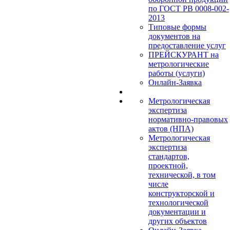
по ГОСТ РВ 0008-002-
2013
Типовые формы
документов на
предоставление услуг
ПРЕЙСКУРАНТ на
метрологические
работы (услуги)
Онлайн-Заявка
Метрологическая
экспертиза
нормативно-правовых
актов (НПА)
Метрологическая
экспертиза
стандартов,
проектной,
технической, в том
числе
конструкторской и
технологической
документации и
других объектов