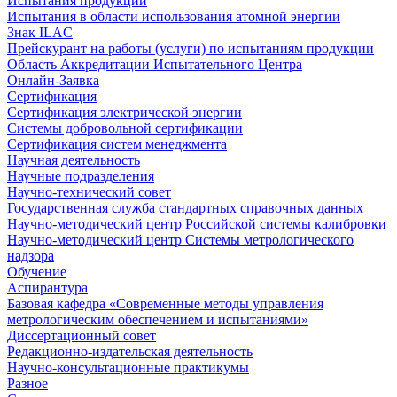
Испытания продукции
Испытания в области использования атомной энергии
Знак ILAC
Прейскурант на работы (услуги) по испытаниям продукции
Область Аккредитации Испытательного Центра
Онлайн-Заявка
Сертификация
Сертификация электрической энергии
Системы добровольной сертификации
Сертификация систем менеджмента
Научная деятельность
Научные подразделения
Научно-технический совет
Государственная служба стандартных справочных данных
Научно-методический центр Российской системы калибровки
Научно-методический центр Системы метрологического
надзора
Обучение
Аспирантура
Базовая кафедра «Современные методы управления
метрологическим обеспечением и испытаниями»
Диссертационный совет
Редакционно-издательская деятельность
Научно-консультационные практикумы
Разное