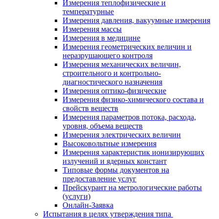
Измерения теплофизические и
температурные
Измерения давления, вакуумные измерения
Измерения массы
Измерения в медицине
Измерения геометрических величин и
неразрушающего контроля
Измерения механических величин,
строительного и контрольно-
диагностического назначения
Измерения оптико-физические
Измерения физико-химического состава и
свойств веществ
Измерения параметров потока, расхода,
уровня, объема веществ
Измерения электрических величин
Высоковольтные измерения
Измерения характеристик ионизирующих
излучений и ядерных констант
Типовые формы документов на
предоставление услуг
Прейскурант на метрологические работы
(услуги)
Онлайн-Заявка
Испытания в целях утверждения типа