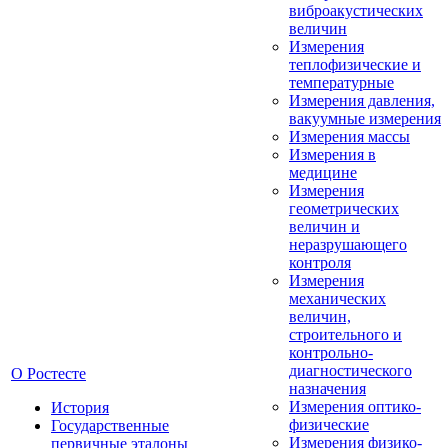
виброакустических
величин
Измерения
теплофизические и
температурные
Измерения давления,
вакуумные измерения
Измерения массы
Измерения в
медицине
Измерения
геометрических
величин и
неразрушающего
контроля
Измерения
механических
величин,
строительного и
контрольно-
диагностического
О Ростесте
назначения
Измерения оптико-
История
физические
Государственные
Измерения физико-
первичные эталоны