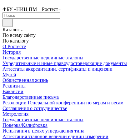
ФБУ «НИЦ ПМ – Ростест»
Каталог
По всему сайту
По каталогу
О Ростесте
История
Государственные первичные эталоны
Учредительные и иные правоудостоверяющие документы
Аттестаты аккредитации, сертификаты и лицензии
Музей
Общественная жизнь
Реквизиты
Вакансии
Благодарственные письма
Резолюции Генеральной конференции по мерам и весам
Соглашения о сотрудничестве
Метрология
Государственные первичные эталоны
Поверка/Калибровка
Испытания в целях утверждения типа
Аттестация эталонов величин единиц измерений