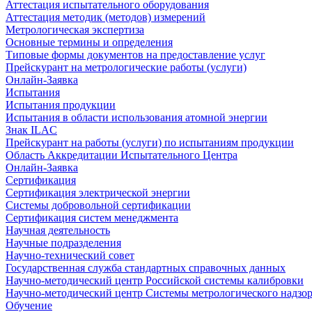
Аттестация испытательного оборудования
Аттестация методик (методов) измерений
Метрологическая экспертиза
Основные термины и определения
Типовые формы документов на предоставление услуг
Прейскурант на метрологические работы (услуги)
Онлайн-Заявка
Испытания
Испытания продукции
Испытания в области использования атомной энергии
Знак ILAC
Прейскурант на работы (услуги) по испытаниям продукции
Область Аккредитации Испытательного Центра
Онлайн-Заявка
Сертификация
Сертификация электрической энергии
Системы добровольной сертификации
Сертификация систем менеджмента
Научная деятельность
Научные подразделения
Научно-технический совет
Государственная служба стандартных справочных данных
Научно-методический центр Российской системы калибровки
Научно-методический центр Системы метрологического надзо
Обучение