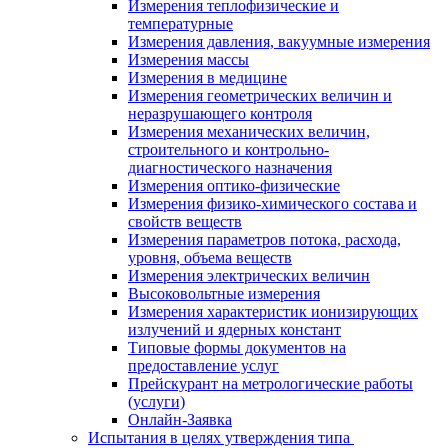
Измерения теплофизические и
температурные
Измерения давления, вакуумные измерения
Измерения массы
Измерения в медицине
Измерения геометрических величин и
неразрушающего контроля
Измерения механических величин,
строительного и контрольно-
диагностического назначения
Измерения оптико-физические
Измерения физико-химического состава и
свойств веществ
Измерения параметров потока, расхода,
уровня, объема веществ
Измерения электрических величин
Высоковольтные измерения
Измерения характеристик ионизирующих
излучений и ядерных констант
Типовые формы документов на
предоставление услуг
Прейскурант на метрологические работы
(услуги)
Онлайн-Заявка
Испытания в целях утверждения типа