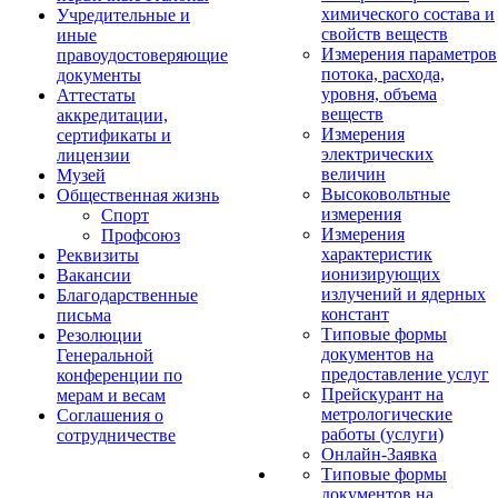
химического состава и
Учредительные и
свойств веществ
иные
Измерения параметров
правоудостоверяющие
потока, расхода,
документы
уровня, объема
Аттестаты
веществ
аккредитации,
Измерения
сертификаты и
электрических
лицензии
величин
Музей
Высоковольтные
Общественная жизнь
измерения
Спорт
Измерения
Профсоюз
характеристик
Реквизиты
ионизирующих
Вакансии
излучений и ядерных
Благодарственные
констант
письма
Типовые формы
Резолюции
документов на
Генеральной
предоставление услуг
конференции по
Прейскурант на
мерам и весам
метрологические
Соглашения о
работы (услуги)
сотрудничестве
Онлайн-Заявка
Типовые формы
документов на