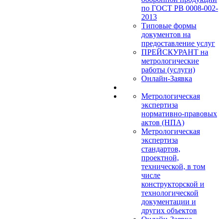
по ГОСТ РВ 0008-002-
2013
Типовые формы
документов на
предоставление услуг
ПРЕЙСКУРАНТ на
метрологические
работы (услуги)
Онлайн-Заявка
Метрологическая
экспертиза
нормативно-правовых
актов (НПА)
Метрологическая
экспертиза
стандартов,
проектной,
технической, в том
числе
конструкторской и
технологической
документации и
других объектов