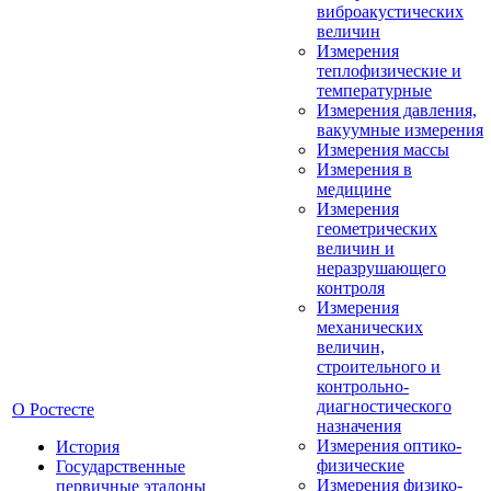
виброакустических
величин
Измерения
теплофизические и
температурные
Измерения давления,
вакуумные измерения
Измерения массы
Измерения в
медицине
Измерения
геометрических
величин и
неразрушающего
контроля
Измерения
механических
величин,
строительного и
контрольно-
диагностического
О Ростесте
назначения
Измерения оптико-
История
физические
Государственные
Измерения физико-
первичные эталоны