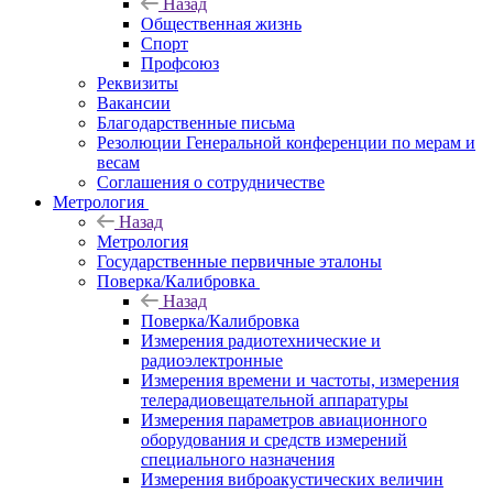
Назад
Общественная жизнь
Спорт
Профсоюз
Реквизиты
Вакансии
Благодарственные письма
Резолюции Генеральной конференции по мерам и
весам
Соглашения о сотрудничестве
Метрология
Назад
Метрология
Государственные первичные эталоны
Поверка/Калибровка
Назад
Поверка/Калибровка
Измерения радиотехнические и
радиоэлектронные
Измерения времени и частоты, измерения
телерадиовещательной аппаратуры
Измерения параметров авиационного
оборудования и средств измерений
специального назначения
Измерения виброакустических величин