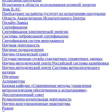
Испытания продукции
Испытания в области использования атомной энергии
Знак ILAC
Прейскурант на работы (услуги) по испытаниям продукции
Область Аккредитации Испытательного Центра
Онлайн-Заявка
Сертификация
Сертификация электрической энергии
Системы добровольной сертификации
Сертификация систем менеджмента
Научная деятельность
Научные подразделения
Научно-технический совет
Государственная служба стандартных справочных данных
Научно-методический центр Российской системы калибровки
Научно-методический центр Системы метрологического
надзора
Обучение
Аспирантура
Базовая кафедра «Современные методы управления
метрологическим обеспечением и испытаниями»
Диссертационный совет
Редакционно-издательская деятельность
Научно-консультационные практикумы
Разное