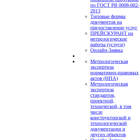
по ГОСТ РВ 0008-002-
2013
Типовые формы
документов на
предоставление услуг
ПРЕЙСКУРАНТ на
метрологические
работы (услуги)
Онлайн-Заявка
Метрологическая
экспертиза
нормативно-правовых
актов (НПА)
Метрологическая
экспертиза
стандартов,
проектной,
технической, в том
числе
конструкторской и
технологической
документации и
других объектов