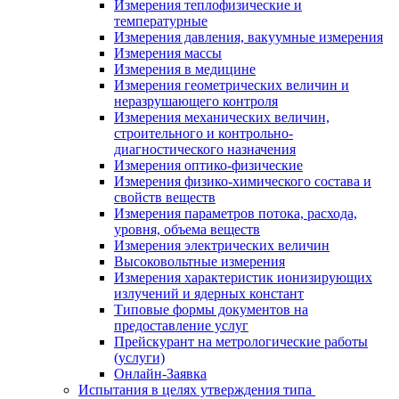
Измерения теплофизические и
температурные
Измерения давления, вакуумные измерения
Измерения массы
Измерения в медицине
Измерения геометрических величин и
неразрушающего контроля
Измерения механических величин,
строительного и контрольно-
диагностического назначения
Измерения оптико-физические
Измерения физико-химического состава и
свойств веществ
Измерения параметров потока, расхода,
уровня, объема веществ
Измерения электрических величин
Высоковольтные измерения
Измерения характеристик ионизирующих
излучений и ядерных констант
Типовые формы документов на
предоставление услуг
Прейскурант на метрологические работы
(услуги)
Онлайн-Заявка
Испытания в целях утверждения типа