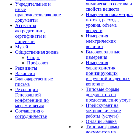
химического состава и
Учредительные и
свойств веществ
иные
Измерения параметров
правоудостоверяющие
потока, расхода,
документы
уровня, объема
Аттестаты
веществ
аккредитации,
Измерения
сертификаты и
электрических
лицензии
величин
Музей
Высоковольтные
Общественная жизнь
измерения
Спорт
Измерения
Профсоюз
характеристик
Реквизиты
ионизирующих
Вакансии
излучений и ядерных
Благодарственные
констант
письма
Типовые формы
Резолюции
документов на
Генеральной
предоставление услуг
конференции по
Прейскурант на
мерам и весам
метрологические
Соглашения о
работы (услуги)
сотрудничестве
Онлайн-Заявка
Типовые формы
документов на