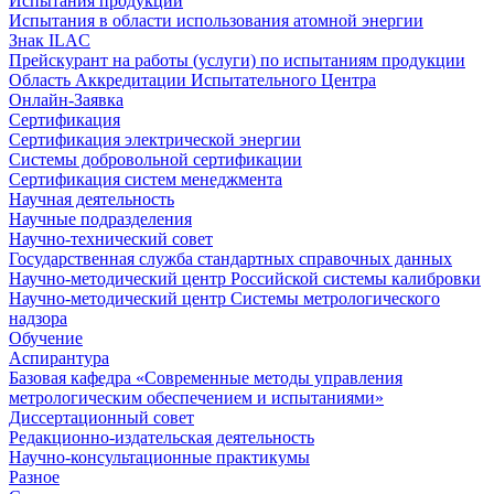
Испытания продукции
Испытания в области использования атомной энергии
Знак ILAC
Прейскурант на работы (услуги) по испытаниям продукции
Область Аккредитации Испытательного Центра
Онлайн-Заявка
Сертификация
Сертификация электрической энергии
Системы добровольной сертификации
Сертификация систем менеджмента
Научная деятельность
Научные подразделения
Научно-технический совет
Государственная служба стандартных справочных данных
Научно-методический центр Российской системы калибровки
Научно-методический центр Системы метрологического
надзора
Обучение
Аспирантура
Базовая кафедра «Современные методы управления
метрологическим обеспечением и испытаниями»
Диссертационный совет
Редакционно-издательская деятельность
Научно-консультационные практикумы
Разное