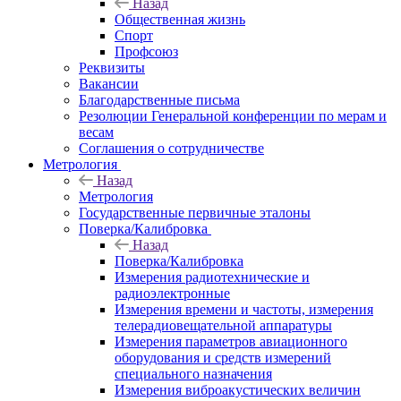
Назад
Общественная жизнь
Спорт
Профсоюз
Реквизиты
Вакансии
Благодарственные письма
Резолюции Генеральной конференции по мерам и
весам
Соглашения о сотрудничестве
Метрология
Назад
Метрология
Государственные первичные эталоны
Поверка/Калибровка
Назад
Поверка/Калибровка
Измерения радиотехнические и
радиоэлектронные
Измерения времени и частоты, измерения
телерадиовещательной аппаратуры
Измерения параметров авиационного
оборудования и средств измерений
специального назначения
Измерения виброакустических величин