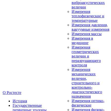
виброакустических
величин
Измерения
теплофизические и
температурные
Измерения давления,
вакуумные измерения
Измерения массы
Измерения в
медицине
Измерения
геометрических
величин и
неразрушающего
контроля
Измерения
механических
величин,
строительного и
контрольно-
диагностического
О Ростесте
назначения
Измерения оптико-
История
физические
Государственные
Измерения физико-
первичные эталоны