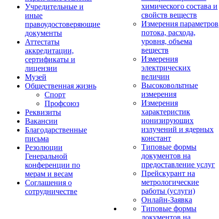
химического состава и
Учредительные и
свойств веществ
иные
Измерения параметров
правоудостоверяющие
потока, расхода,
документы
уровня, объема
Аттестаты
веществ
аккредитации,
Измерения
сертификаты и
электрических
лицензии
величин
Музей
Высоковольтные
Общественная жизнь
измерения
Спорт
Измерения
Профсоюз
характеристик
Реквизиты
ионизирующих
Вакансии
излучений и ядерных
Благодарственные
констант
письма
Типовые формы
Резолюции
документов на
Генеральной
предоставление услуг
конференции по
Прейскурант на
мерам и весам
метрологические
Соглашения о
работы (услуги)
сотрудничестве
Онлайн-Заявка
Типовые формы
документов на