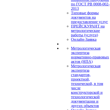
по ГОСТ РВ 0008-002-
2013
Типовые формы
документов на
предоставление услуг
ПРЕЙСКУРАНТ на
метрологические
работы (услуги)
Онлайн-Заявка
Метрологическая
экспертиза
нормативно-правовых
актов (НПА)
Метрологическая
экспертиза
стандартов,
проектной,
технической, в том
числе
конструкторской и
технологической
документации и
других объектов