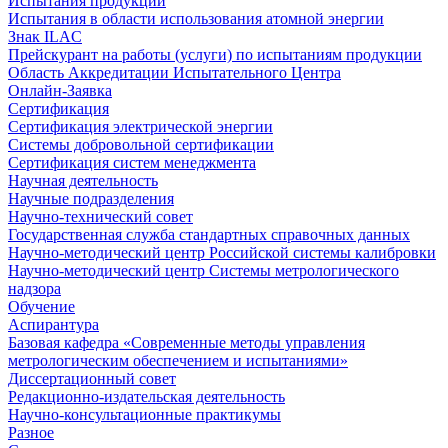
Испытания продукции
Испытания в области использования атомной энергии
Знак ILAC
Прейскурант на работы (услуги) по испытаниям продукции
Область Аккредитации Испытательного Центра
Онлайн-Заявка
Сертификация
Сертификация электрической энергии
Системы добровольной сертификации
Сертификация систем менеджмента
Научная деятельность
Научные подразделения
Научно-технический совет
Государственная служба стандартных справочных данных
Научно-методический центр Российской системы калибровки
Научно-методический центр Системы метрологического
надзора
Обучение
Аспирантура
Базовая кафедра «Современные методы управления
метрологическим обеспечением и испытаниями»
Диссертационный совет
Редакционно-издательская деятельность
Научно-консультационные практикумы
Разное