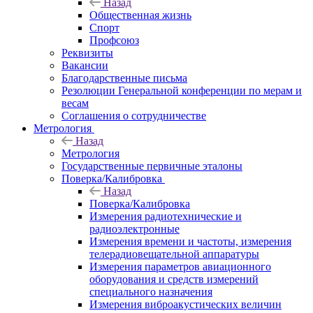
Назад
Общественная жизнь
Спорт
Профсоюз
Реквизиты
Вакансии
Благодарственные письма
Резолюции Генеральной конференции по мерам и
весам
Соглашения о сотрудничестве
Метрология
Назад
Метрология
Государственные первичные эталоны
Поверка/Калибровка
Назад
Поверка/Калибровка
Измерения радиотехнические и
радиоэлектронные
Измерения времени и частоты, измерения
телерадиовещательной аппаратуры
Измерения параметров авиационного
оборудования и средств измерений
специального назначения
Измерения виброакустических величин