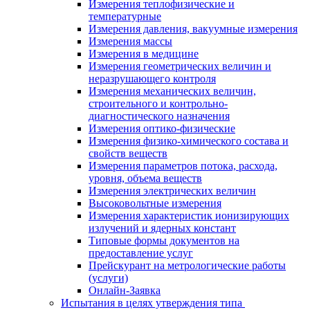
Измерения теплофизические и
температурные
Измерения давления, вакуумные измерения
Измерения массы
Измерения в медицине
Измерения геометрических величин и
неразрушающего контроля
Измерения механических величин,
строительного и контрольно-
диагностического назначения
Измерения оптико-физические
Измерения физико-химического состава и
свойств веществ
Измерения параметров потока, расхода,
уровня, объема веществ
Измерения электрических величин
Высоковольтные измерения
Измерения характеристик ионизирующих
излучений и ядерных констант
Типовые формы документов на
предоставление услуг
Прейскурант на метрологические работы
(услуги)
Онлайн-Заявка
Испытания в целях утверждения типа