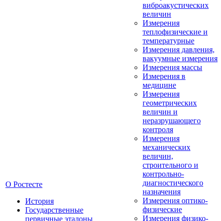
виброакустических
величин
Измерения
теплофизические и
температурные
Измерения давления,
вакуумные измерения
Измерения массы
Измерения в
медицине
Измерения
геометрических
величин и
неразрушающего
контроля
Измерения
механических
величин,
строительного и
контрольно-
диагностического
О Ростесте
назначения
Измерения оптико-
История
физические
Государственные
Измерения физико-
первичные эталоны