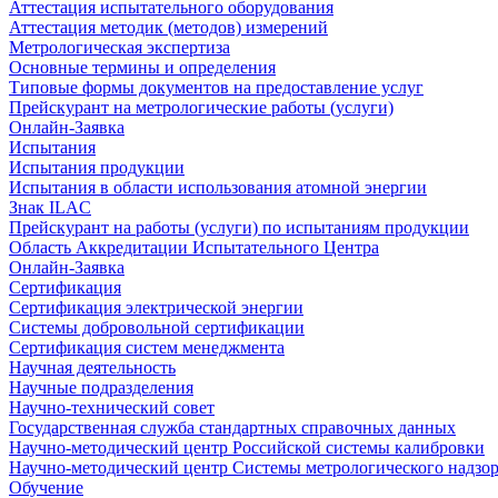
Аттестация испытательного оборудования
Аттестация методик (методов) измерений
Метрологическая экспертиза
Основные термины и определения
Типовые формы документов на предоставление услуг
Прейскурант на метрологические работы (услуги)
Онлайн-Заявка
Испытания
Испытания продукции
Испытания в области использования атомной энергии
Знак ILAC
Прейскурант на работы (услуги) по испытаниям продукции
Область Аккредитации Испытательного Центра
Онлайн-Заявка
Сертификация
Сертификация электрической энергии
Системы добровольной сертификации
Сертификация систем менеджмента
Научная деятельность
Научные подразделения
Научно-технический совет
Государственная служба стандартных справочных данных
Научно-методический центр Российской системы калибровки
Научно-методический центр Системы метрологического надзо
Обучение