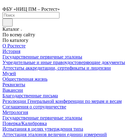
ФБУ «НИЦ ПМ – Ростест»
Каталог
По всему сайту
По каталогу
О Ростесте
История
Государственные первичные эталоны
Учредительные и иные правоудостоверяющие документы
Аттестаты аккредитации, сертификаты и лицензии
Музей
Общественная жизнь
Реквизиты
Вакансии
Благодарственные письма
Резолюции Генеральной конференции по мерам и весам
Соглашения о сотрудничестве
Метрология
Государственные первичные эталоны
Поверка/Калибровка
Испытания в целях утверждения типа
Аттестация эталонов величин единиц измерений