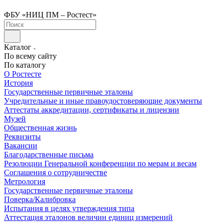
ФБУ «НИЦ ПМ – Ростест»
Каталог
По всему сайту
По каталогу
О Ростесте
История
Государственные первичные эталоны
Учредительные и иные правоудостоверяющие документы
Аттестаты аккредитации, сертификаты и лицензии
Музей
Общественная жизнь
Реквизиты
Вакансии
Благодарственные письма
Резолюции Генеральной конференции по мерам и весам
Соглашения о сотрудничестве
Метрология
Государственные первичные эталоны
Поверка/Калибровка
Испытания в целях утверждения типа
Аттестация эталонов величин единиц измерений