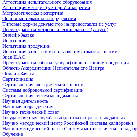
Аттестация испытательного оборудования
Аттестация методик (методов) измерений
Метрологическая экспертиза
Основные термины и определения
Типовые формы документов на предоставление услуг
Прейскурант на метрологические работы (услуги)
Онлайн-Заявка
Испытания
Испытания продукции
Испытания в области использования атомной энергии
Знак ILAC
Прейскурант на работы (услуги) по испытаниям продукции
Область Аккредитации Испытательного Центра
Онлайн-Заявка
Сертификация
Сертификация электрической энергии
Системы добровольной сертификации
Сертификация систем менеджмента
Научная деятельность
Научные подразделения
Научно-технический совет
Государственная служба стандартных справочных данных
Научно-методический центр Российской системы калибровки
Научно-методический центр Системы метрологического надзо
Обучение