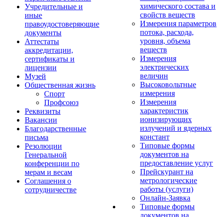
химического состава и
Учредительные и
свойств веществ
иные
Измерения параметров
правоудостоверяющие
потока, расхода,
документы
уровня, объема
Аттестаты
веществ
аккредитации,
Измерения
сертификаты и
электрических
лицензии
величин
Музей
Высоковольтные
Общественная жизнь
измерения
Спорт
Измерения
Профсоюз
характеристик
Реквизиты
ионизирующих
Вакансии
излучений и ядерных
Благодарственные
констант
письма
Типовые формы
Резолюции
документов на
Генеральной
предоставление услуг
конференции по
Прейскурант на
мерам и весам
метрологические
Соглашения о
работы (услуги)
сотрудничестве
Онлайн-Заявка
Типовые формы
документов на