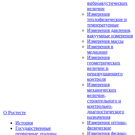
виброакустических
величин
Измерения
теплофизические и
температурные
Измерения давления,
вакуумные измерения
Измерения массы
Измерения в
медицине
Измерения
геометрических
величин и
неразрушающего
контроля
Измерения
механических
величин,
строительного и
контрольно-
диагностического
О Ростесте
назначения
Измерения оптико-
История
физические
Государственные
Измерения физико-
первичные эталоны