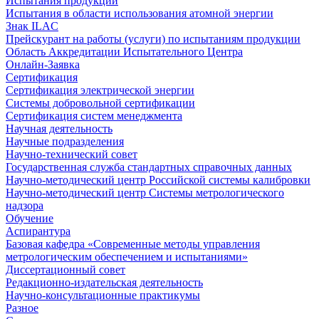
Испытания продукции
Испытания в области использования атомной энергии
Знак ILAC
Прейскурант на работы (услуги) по испытаниям продукции
Область Аккредитации Испытательного Центра
Онлайн-Заявка
Сертификация
Сертификация электрической энергии
Системы добровольной сертификации
Сертификация систем менеджмента
Научная деятельность
Научные подразделения
Научно-технический совет
Государственная служба стандартных справочных данных
Научно-методический центр Российской системы калибровки
Научно-методический центр Системы метрологического
надзора
Обучение
Аспирантура
Базовая кафедра «Современные методы управления
метрологическим обеспечением и испытаниями»
Диссертационный совет
Редакционно-издательская деятельность
Научно-консультационные практикумы
Разное