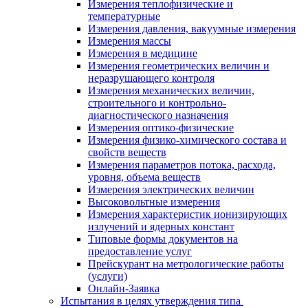
Измерения теплофизические и
температурные
Измерения давления, вакуумные измерения
Измерения массы
Измерения в медицине
Измерения геометрических величин и
неразрушающего контроля
Измерения механических величин,
строительного и контрольно-
диагностического назначения
Измерения оптико-физические
Измерения физико-химического состава и
свойств веществ
Измерения параметров потока, расхода,
уровня, объема веществ
Измерения электрических величин
Высоковольтные измерения
Измерения характеристик ионизирующих
излучений и ядерных констант
Типовые формы документов на
предоставление услуг
Прейскурант на метрологические работы
(услуги)
Онлайн-Заявка
Испытания в целях утверждения типа