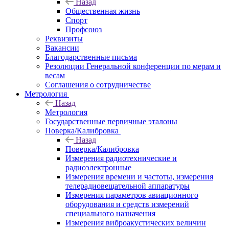
Назад
Общественная жизнь
Спорт
Профсоюз
Реквизиты
Вакансии
Благодарственные письма
Резолюции Генеральной конференции по мерам и
весам
Соглашения о сотрудничестве
Метрология
Назад
Метрология
Государственные первичные эталоны
Поверка/Калибровка
Назад
Поверка/Калибровка
Измерения радиотехнические и
радиоэлектронные
Измерения времени и частоты, измерения
телерадиовещательной аппаратуры
Измерения параметров авиационного
оборудования и средств измерений
специального назначения
Измерения виброакустических величин