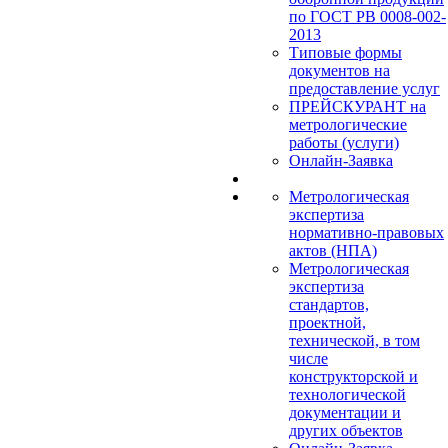
по ГОСТ РВ 0008-002-
2013
Типовые формы
документов на
предоставление услуг
ПРЕЙСКУРАНТ на
метрологические
работы (услуги)
Онлайн-Заявка
Метрологическая
экспертиза
нормативно-правовых
актов (НПА)
Метрологическая
экспертиза
стандартов,
проектной,
технической, в том
числе
конструкторской и
технологической
документации и
других объектов