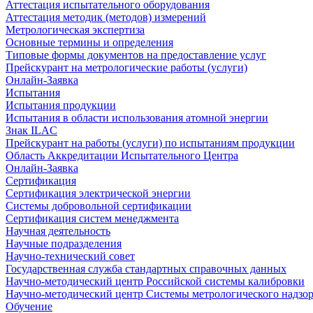
Аттестация испытательного оборудования
Аттестация методик (методов) измерений
Метрологическая экспертиза
Основные термины и определения
Типовые формы документов на предоставление услуг
Прейскурант на метрологические работы (услуги)
Онлайн-Заявка
Испытания
Испытания продукции
Испытания в области использования атомной энергии
Знак ILAC
Прейскурант на работы (услуги) по испытаниям продукции
Область Аккредитации Испытательного Центра
Онлайн-Заявка
Сертификация
Сертификация электрической энергии
Системы добровольной сертификации
Сертификация систем менеджмента
Научная деятельность
Научные подразделения
Научно-технический совет
Государственная служба стандартных справочных данных
Научно-методический центр Российской системы калибровки
Научно-методический центр Системы метрологического надзо
Обучение