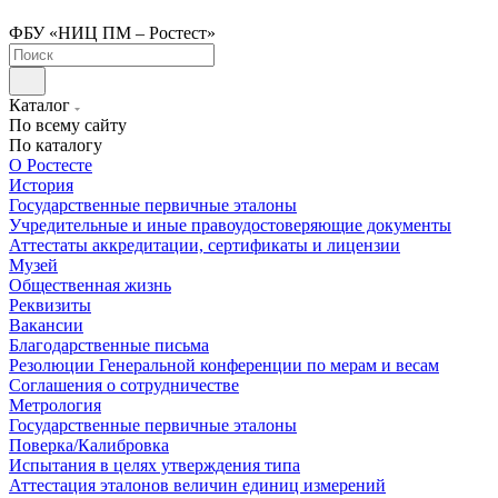
ФБУ «НИЦ ПМ – Ростест»
Каталог
По всему сайту
По каталогу
О Ростесте
История
Государственные первичные эталоны
Учредительные и иные правоудостоверяющие документы
Аттестаты аккредитации, сертификаты и лицензии
Музей
Общественная жизнь
Реквизиты
Вакансии
Благодарственные письма
Резолюции Генеральной конференции по мерам и весам
Соглашения о сотрудничестве
Метрология
Государственные первичные эталоны
Поверка/Калибровка
Испытания в целях утверждения типа
Аттестация эталонов величин единиц измерений