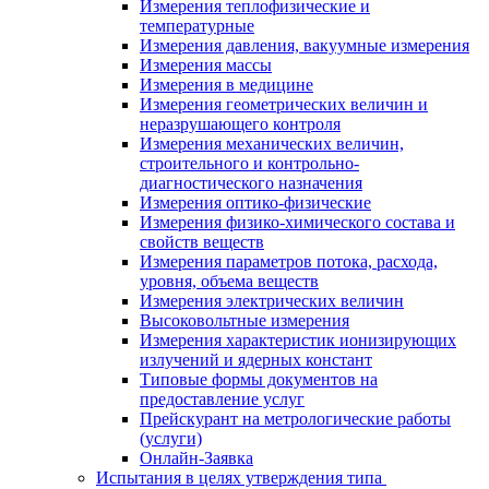
Измерения теплофизические и
температурные
Измерения давления, вакуумные измерения
Измерения массы
Измерения в медицине
Измерения геометрических величин и
неразрушающего контроля
Измерения механических величин,
строительного и контрольно-
диагностического назначения
Измерения оптико-физические
Измерения физико-химического состава и
свойств веществ
Измерения параметров потока, расхода,
уровня, объема веществ
Измерения электрических величин
Высоковольтные измерения
Измерения характеристик ионизирующих
излучений и ядерных констант
Типовые формы документов на
предоставление услуг
Прейскурант на метрологические работы
(услуги)
Онлайн-Заявка
Испытания в целях утверждения типа