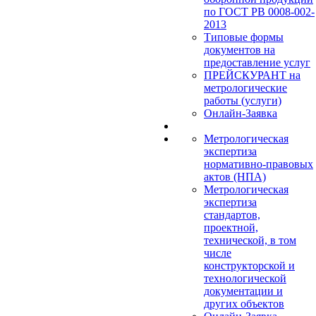
по ГОСТ РВ 0008-002-
2013
Типовые формы
документов на
предоставление услуг
ПРЕЙСКУРАНТ на
метрологические
работы (услуги)
Онлайн-Заявка
Метрологическая
экспертиза
нормативно-правовых
актов (НПА)
Метрологическая
экспертиза
стандартов,
проектной,
технической, в том
числе
конструкторской и
технологической
документации и
других объектов