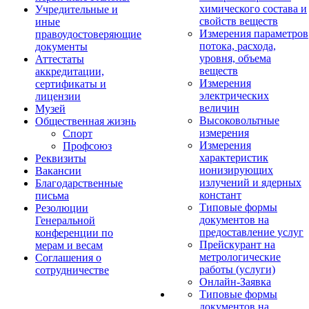
химического состава и
Учредительные и
свойств веществ
иные
Измерения параметров
правоудостоверяющие
потока, расхода,
документы
уровня, объема
Аттестаты
веществ
аккредитации,
Измерения
сертификаты и
электрических
лицензии
величин
Музей
Высоковольтные
Общественная жизнь
измерения
Спорт
Измерения
Профсоюз
характеристик
Реквизиты
ионизирующих
Вакансии
излучений и ядерных
Благодарственные
констант
письма
Типовые формы
Резолюции
документов на
Генеральной
предоставление услуг
конференции по
Прейскурант на
мерам и весам
метрологические
Соглашения о
работы (услуги)
сотрудничестве
Онлайн-Заявка
Типовые формы
документов на