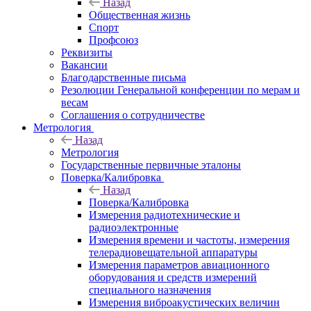
Назад
Общественная жизнь
Спорт
Профсоюз
Реквизиты
Вакансии
Благодарственные письма
Резолюции Генеральной конференции по мерам и
весам
Соглашения о сотрудничестве
Метрология
Назад
Метрология
Государственные первичные эталоны
Поверка/Калибровка
Назад
Поверка/Калибровка
Измерения радиотехнические и
радиоэлектронные
Измерения времени и частоты, измерения
телерадиовещательной аппаратуры
Измерения параметров авиационного
оборудования и средств измерений
специального назначения
Измерения виброакустических величин