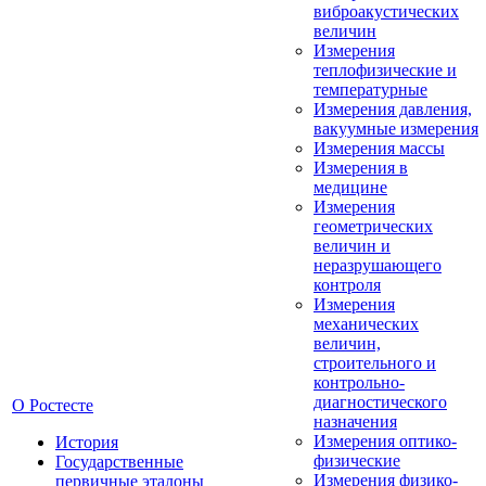
виброакустических
величин
Измерения
теплофизические и
температурные
Измерения давления,
вакуумные измерения
Измерения массы
Измерения в
медицине
Измерения
геометрических
величин и
неразрушающего
контроля
Измерения
механических
величин,
строительного и
контрольно-
диагностического
О Ростесте
назначения
Измерения оптико-
История
физические
Государственные
Измерения физико-
первичные эталоны