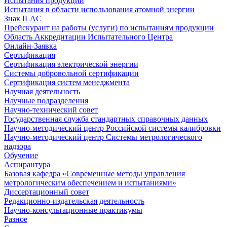
Испытания продукции
Испытания в области использования атомной энергии
Знак ILAC
Прейскурант на работы (услуги) по испытаниям продукции
Область Аккредитации Испытательного Центра
Онлайн-Заявка
Сертификация
Сертификация электрической энергии
Системы добровольной сертификации
Сертификация систем менеджмента
Научная деятельность
Научные подразделения
Научно-технический совет
Государственная служба стандартных справочных данных
Научно-методический центр Российской системы калибровки
Научно-методический центр Системы метрологического
надзора
Обучение
Аспирантура
Базовая кафедра «Современные методы управления
метрологическим обеспечением и испытаниями»
Диссертационный совет
Редакционно-издательская деятельность
Научно-консультационные практикумы
Разное