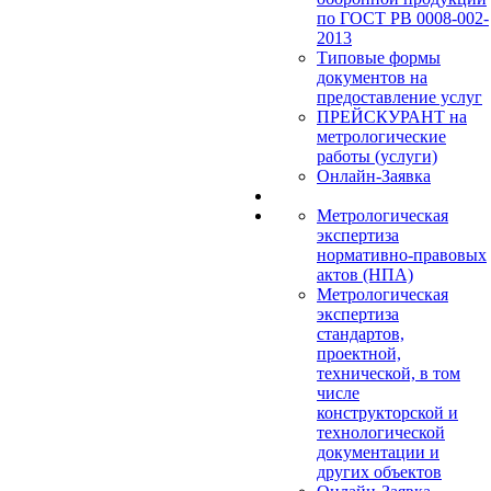
по ГОСТ РВ 0008-002-
2013
Типовые формы
документов на
предоставление услуг
ПРЕЙСКУРАНТ на
метрологические
работы (услуги)
Онлайн-Заявка
Метрологическая
экспертиза
нормативно-правовых
актов (НПА)
Метрологическая
экспертиза
стандартов,
проектной,
технической, в том
числе
конструкторской и
технологической
документации и
других объектов