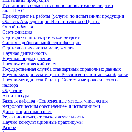
Испытания продукции
Испытания в области использования атомной энергии
Знак ILAC
Прейскурант на работы (услуги) по испытаниям продукции
Область Аккредитации Испытательного Центра
Онлайн-Заявка
Сертификация
Сертификация электрической энергии
Системы добровольной сертификации
Сертификация систем менеджмента
Научная деятельность
Научные подразделения
Научно-технический совет
Государственная служба стандартных справочных данных
Научно-методический центр Российской системы калибровки
Научно-методический центр Системы метрологического
надзора
Обучение
Аспирантура
Базовая кафедра «Современные методы управления
метрологическим обеспечением и испытаниями»
Диссертационный совет
Редакционно-издательская деятельность
Научно-консультационные практикумы
Разное