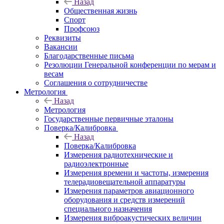
Назад
Общественная жизнь
Спорт
Профсоюз
Реквизиты
Вакансии
Благодарственные письма
Резолюции Генеральной конференции по мерам и
весам
Соглашения о сотрудничестве
Метрология
Назад
Метрология
Государственные первичные эталоны
Поверка/Калибровка
Назад
Поверка/Калибровка
Измерения радиотехнические и
радиоэлектронные
Измерения времени и частоты, измерения
телерадиовещательной аппаратуры
Измерения параметров авиационного
оборудования и средств измерений
специального назначения
Измерения виброакустических величин