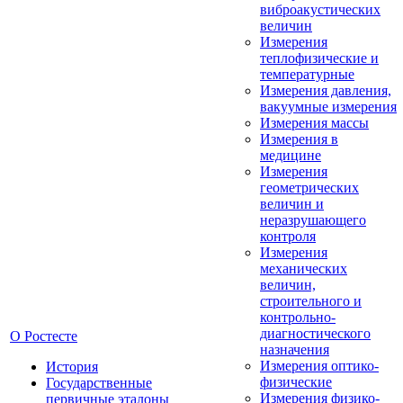
виброакустических
величин
Измерения
теплофизические и
температурные
Измерения давления,
вакуумные измерения
Измерения массы
Измерения в
медицине
Измерения
геометрических
величин и
неразрушающего
контроля
Измерения
механических
величин,
строительного и
контрольно-
диагностического
О Ростесте
назначения
Измерения оптико-
История
физические
Государственные
Измерения физико-
первичные эталоны