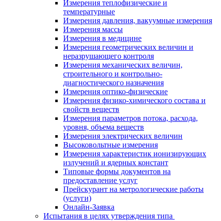
Измерения теплофизические и
температурные
Измерения давления, вакуумные измерения
Измерения массы
Измерения в медицине
Измерения геометрических величин и
неразрушающего контроля
Измерения механических величин,
строительного и контрольно-
диагностического назначения
Измерения оптико-физические
Измерения физико-химического состава и
свойств веществ
Измерения параметров потока, расхода,
уровня, объема веществ
Измерения электрических величин
Высоковольтные измерения
Измерения характеристик ионизирующих
излучений и ядерных констант
Типовые формы документов на
предоставление услуг
Прейскурант на метрологические работы
(услуги)
Онлайн-Заявка
Испытания в целях утверждения типа