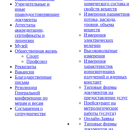
химического состава и
Учредительные и
свойств веществ
иные
Измерения параметров
правоудостоверяющие
потока, расхода,
документы
уровня, объема
Аттестаты
веществ
аккредитации,
Измерения
сертификаты и
электрических
лицензии
величин
Музей
Высоковольтные
Общественная жизнь
измерения
Спорт
Измерения
Профсоюз
характеристик
Реквизиты
ионизирующих
Вакансии
излучений и ядерных
Благодарственные
констант
письма
Типовые формы
Резолюции
документов на
Генеральной
предоставление услуг
конференции по
Прейскурант на
мерам и весам
метрологические
Соглашения о
работы (услуги)
сотрудничестве
Онлайн-Заявка
Типовые формы
документов на