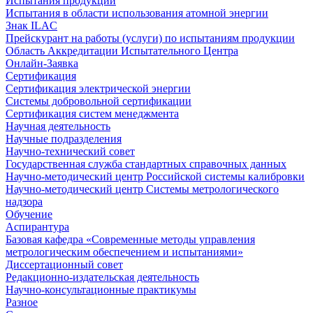
Испытания продукции
Испытания в области использования атомной энергии
Знак ILAC
Прейскурант на работы (услуги) по испытаниям продукции
Область Аккредитации Испытательного Центра
Онлайн-Заявка
Сертификация
Сертификация электрической энергии
Системы добровольной сертификации
Сертификация систем менеджмента
Научная деятельность
Научные подразделения
Научно-технический совет
Государственная служба стандартных справочных данных
Научно-методический центр Российской системы калибровки
Научно-методический центр Системы метрологического
надзора
Обучение
Аспирантура
Базовая кафедра «Современные методы управления
метрологическим обеспечением и испытаниями»
Диссертационный совет
Редакционно-издательская деятельность
Научно-консультационные практикумы
Разное