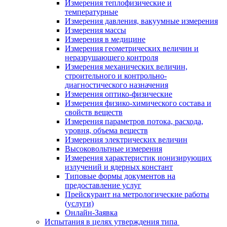
Измерения теплофизические и
температурные
Измерения давления, вакуумные измерения
Измерения массы
Измерения в медицине
Измерения геометрических величин и
неразрушающего контроля
Измерения механических величин,
строительного и контрольно-
диагностического назначения
Измерения оптико-физические
Измерения физико-химического состава и
свойств веществ
Измерения параметров потока, расхода,
уровня, объема веществ
Измерения электрических величин
Высоковольтные измерения
Измерения характеристик ионизирующих
излучений и ядерных констант
Типовые формы документов на
предоставление услуг
Прейскурант на метрологические работы
(услуги)
Онлайн-Заявка
Испытания в целях утверждения типа