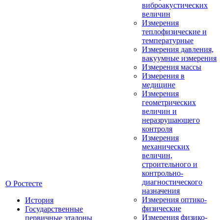
виброакустических
величин
Измерения
теплофизические и
температурные
Измерения давления,
вакуумные измерения
Измерения массы
Измерения в
медицине
Измерения
геометрических
величин и
неразрушающего
контроля
Измерения
механических
величин,
строительного и
контрольно-
диагностического
О Ростесте
назначения
Измерения оптико-
История
физические
Государственные
Измерения физико-
первичные эталоны