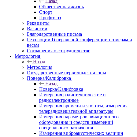
Назад
Общественная жизнь
Спорт
Профсоюз
Реквизиты
Вакансии
Благодарственные письма
Резолюции Генеральной конференции по мерам и
весам
Соглашения о сотрудничестве
Метрология
Назад
Метрология
Государственные первичные эталоны
Поверка/Калибровка
Назад
Поверка/Калибровка
Измерения радиотехнические и
радиоэлектронные
Измерения времени и частоты, измерения
телерадиовещательной аппаратуры
Измерения параметров авиационного
оборудования и средств измерений
специального назначения
Измерения виброакустических величин