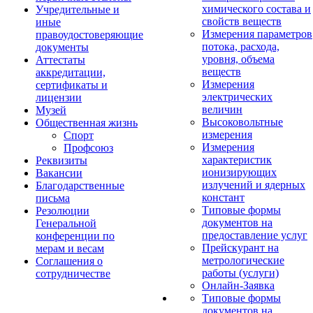
химического состава и
Учредительные и
свойств веществ
иные
Измерения параметров
правоудостоверяющие
потока, расхода,
документы
уровня, объема
Аттестаты
веществ
аккредитации,
Измерения
сертификаты и
электрических
лицензии
величин
Музей
Высоковольтные
Общественная жизнь
измерения
Спорт
Измерения
Профсоюз
характеристик
Реквизиты
ионизирующих
Вакансии
излучений и ядерных
Благодарственные
констант
письма
Типовые формы
Резолюции
документов на
Генеральной
предоставление услуг
конференции по
Прейскурант на
мерам и весам
метрологические
Соглашения о
работы (услуги)
сотрудничестве
Онлайн-Заявка
Типовые формы
документов на