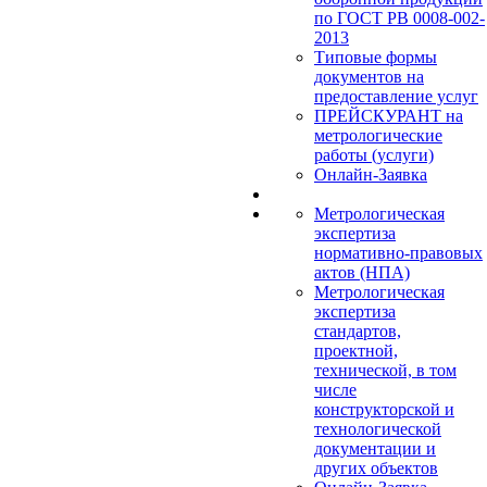
по ГОСТ РВ 0008-002-
2013
Типовые формы
документов на
предоставление услуг
ПРЕЙСКУРАНТ на
метрологические
работы (услуги)
Онлайн-Заявка
Метрологическая
экспертиза
нормативно-правовых
актов (НПА)
Метрологическая
экспертиза
стандартов,
проектной,
технической, в том
числе
конструкторской и
технологической
документации и
других объектов