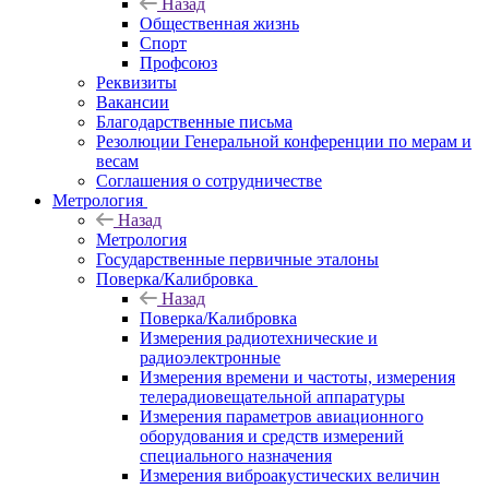
Назад
Общественная жизнь
Спорт
Профсоюз
Реквизиты
Вакансии
Благодарственные письма
Резолюции Генеральной конференции по мерам и
весам
Соглашения о сотрудничестве
Метрология
Назад
Метрология
Государственные первичные эталоны
Поверка/Калибровка
Назад
Поверка/Калибровка
Измерения радиотехнические и
радиоэлектронные
Измерения времени и частоты, измерения
телерадиовещательной аппаратуры
Измерения параметров авиационного
оборудования и средств измерений
специального назначения
Измерения виброакустических величин