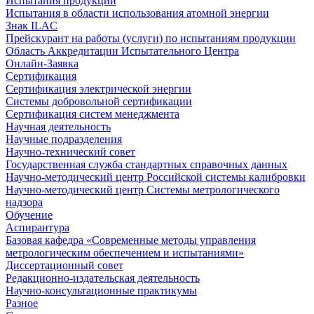
Испытания продукции
Испытания в области использования атомной энергии
Знак ILAC
Прейскурант на работы (услуги) по испытаниям продукции
Область Аккредитации Испытательного Центра
Онлайн-Заявка
Сертификация
Сертификация электрической энергии
Системы добровольной сертификации
Сертификация систем менеджмента
Научная деятельность
Научные подразделения
Научно-технический совет
Государственная служба стандартных справочных данных
Научно-методический центр Российской системы калибровки
Научно-методический центр Системы метрологического
надзора
Обучение
Аспирантура
Базовая кафедра «Современные методы управления
метрологическим обеспечением и испытаниями»
Диссертационный совет
Редакционно-издательская деятельность
Научно-консультационные практикумы
Разное