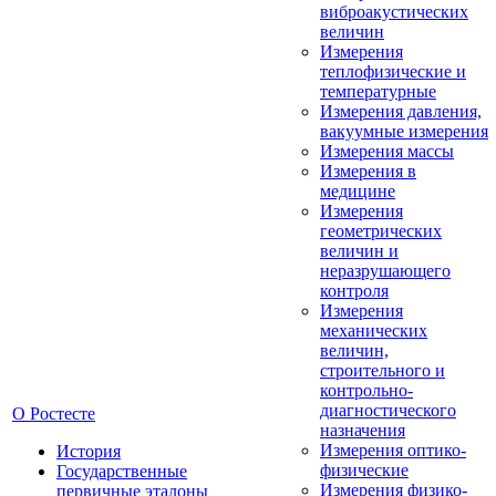
виброакустических
величин
Измерения
теплофизические и
температурные
Измерения давления,
вакуумные измерения
Измерения массы
Измерения в
медицине
Измерения
геометрических
величин и
неразрушающего
контроля
Измерения
механических
величин,
строительного и
контрольно-
диагностического
О Ростесте
назначения
Измерения оптико-
История
физические
Государственные
Измерения физико-
первичные эталоны