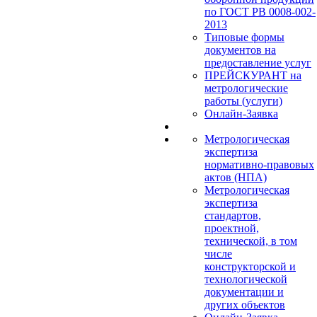
по ГОСТ РВ 0008-002-
2013
Типовые формы
документов на
предоставление услуг
ПРЕЙСКУРАНТ на
метрологические
работы (услуги)
Онлайн-Заявка
Метрологическая
экспертиза
нормативно-правовых
актов (НПА)
Метрологическая
экспертиза
стандартов,
проектной,
технической, в том
числе
конструкторской и
технологической
документации и
других объектов