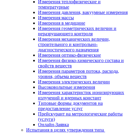
Измерения теплофизические и
температурные
Измерения давления, вакуумные измерения
Измерения массы
Измерения в медицине
Измерения геометрических величин и
неразрушающего контроля
Измерения механических величин,
строительного и контрольно-
диагностического назначения
Измерения оптико-физические
Измерения физико-химического состава и
свойств веществ
Измерения параметров потока, расхода,
уровня, объема веществ
Измерения электрических величин
Высоковольтные измерения
Измерения характеристик ионизирующих
излучений и ядерных констант
Типовые формы документов на
предоставление услуг
Прейскурант на метрологические работы
(услуги)
Онлайн-Заявка
Испытания в целях утверждения типа