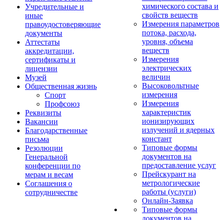
химического состава и
Учредительные и
свойств веществ
иные
Измерения параметров
правоудостоверяющие
потока, расхода,
документы
уровня, объема
Аттестаты
веществ
аккредитации,
Измерения
сертификаты и
электрических
лицензии
величин
Музей
Высоковольтные
Общественная жизнь
измерения
Спорт
Измерения
Профсоюз
характеристик
Реквизиты
ионизирующих
Вакансии
излучений и ядерных
Благодарственные
констант
письма
Типовые формы
Резолюции
документов на
Генеральной
предоставление услуг
конференции по
Прейскурант на
мерам и весам
метрологические
Соглашения о
работы (услуги)
сотрудничестве
Онлайн-Заявка
Типовые формы
документов на