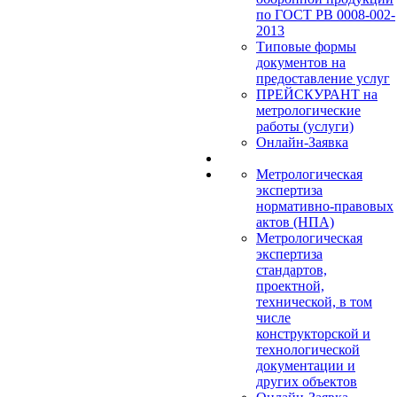
по ГОСТ РВ 0008-002-
2013
Типовые формы
документов на
предоставление услуг
ПРЕЙСКУРАНТ на
метрологические
работы (услуги)
Онлайн-Заявка
Метрологическая
экспертиза
нормативно-правовых
актов (НПА)
Метрологическая
экспертиза
стандартов,
проектной,
технической, в том
числе
конструкторской и
технологической
документации и
других объектов