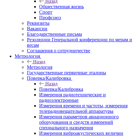
Назад
Общественная жизнь
Спорт
Профсоюз
Реквизиты
Вакансии
Благодарственные письма
Резолюции Генеральной конференции по мерам и
весам
Соглашения о сотрудничестве
Метрология
Назад
Метрология
Государственные первичные эталоны
Поверка/Калибровка
Назад
Поверка/Калибровка
Измерения радиотехнические и
радиоэлектронные
Измерения времени и частоты, измерения
телерадиовещательной аппаратуры
Измерения параметров авиационного
оборудования и средств измерений
специального назначения
Измерения виброакустических величин