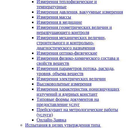
Измерения теплофизические и
температурные
Измерения давления, вакуумные измерения
Измерения массы
Измерения в медицине
Измерения геометрических величин и
неразрушающего контроля
Измерения механических величин,
строительного и контрольно-
диагностического назначения
Измерения оптико-физические
Измерения физико-химического состава и
свойств веществ
Измерения параметров потока, расхода,
уровня, объема веществ
Измерения электрических величин
Высоковольтные измерения
Измерения характеристик ионизирующих
излучений и ядерных констант
Типовые формы документов на
предоставление услуг
Прейскурант на метрологические работы
(услуги)
Онлайн-Заявка
Испытания в целях утверждения типа