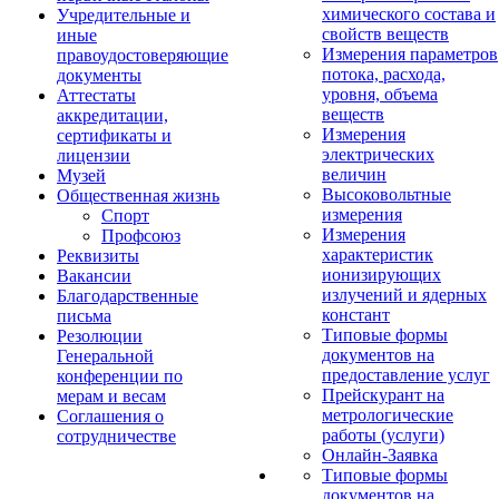
химического состава и
Учредительные и
свойств веществ
иные
Измерения параметров
правоудостоверяющие
потока, расхода,
документы
уровня, объема
Аттестаты
веществ
аккредитации,
Измерения
сертификаты и
электрических
лицензии
величин
Музей
Высоковольтные
Общественная жизнь
измерения
Спорт
Измерения
Профсоюз
характеристик
Реквизиты
ионизирующих
Вакансии
излучений и ядерных
Благодарственные
констант
письма
Типовые формы
Резолюции
документов на
Генеральной
предоставление услуг
конференции по
Прейскурант на
мерам и весам
метрологические
Соглашения о
работы (услуги)
сотрудничестве
Онлайн-Заявка
Типовые формы
документов на