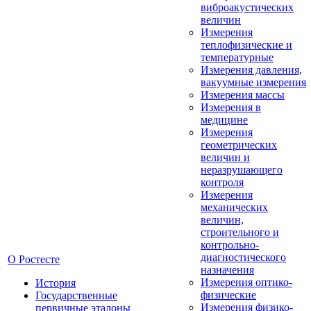
виброакустических
величин
Измерения
теплофизические и
температурные
Измерения давления,
вакуумные измерения
Измерения массы
Измерения в
медицине
Измерения
геометрических
величин и
неразрушающего
контроля
Измерения
механических
величин,
строительного и
контрольно-
диагностического
О Ростесте
назначения
Измерения оптико-
История
физические
Государственные
Измерения физико-
первичные эталоны