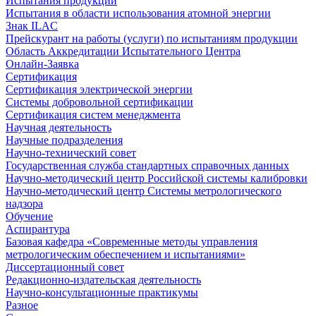
Испытания продукции
Испытания в области использования атомной энергии
Знак ILAC
Прейскурант на работы (услуги) по испытаниям продукции
Область Аккредитации Испытательного Центра
Онлайн-Заявка
Сертификация
Сертификация электрической энергии
Системы добровольной сертификации
Сертификация систем менеджмента
Научная деятельность
Научные подразделения
Научно-технический совет
Государственная служба стандартных справочных данных
Научно-методический центр Российской системы калибровки
Научно-методический центр Системы метрологического
надзора
Обучение
Аспирантура
Базовая кафедра «Современные методы управления
метрологическим обеспечением и испытаниями»
Диссертационный совет
Редакционно-издательская деятельность
Научно-консультационные практикумы
Разное