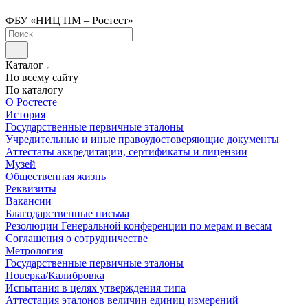
ФБУ «НИЦ ПМ – Ростест»
Каталог
По всему сайту
По каталогу
О Ростесте
История
Государственные первичные эталоны
Учредительные и иные правоудостоверяющие документы
Аттестаты аккредитации, сертификаты и лицензии
Музей
Общественная жизнь
Реквизиты
Вакансии
Благодарственные письма
Резолюции Генеральной конференции по мерам и весам
Соглашения о сотрудничестве
Метрология
Государственные первичные эталоны
Поверка/Калибровка
Испытания в целях утверждения типа
Аттестация эталонов величин единиц измерений