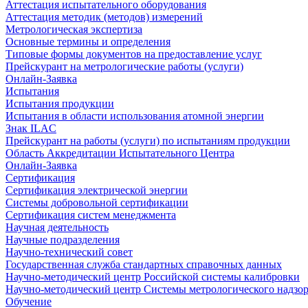
Аттестация испытательного оборудования
Аттестация методик (методов) измерений
Метрологическая экспертиза
Основные термины и определения
Типовые формы документов на предоставление услуг
Прейскурант на метрологические работы (услуги)
Онлайн-Заявка
Испытания
Испытания продукции
Испытания в области использования атомной энергии
Знак ILAC
Прейскурант на работы (услуги) по испытаниям продукции
Область Аккредитации Испытательного Центра
Онлайн-Заявка
Сертификация
Сертификация электрической энергии
Системы добровольной сертификации
Сертификация систем менеджмента
Научная деятельность
Научные подразделения
Научно-технический совет
Государственная служба стандартных справочных данных
Научно-методический центр Российской системы калибровки
Научно-методический центр Системы метрологического надзо
Обучение