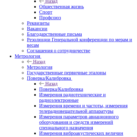
Назад
Общественная жизнь
Спорт
Профсоюз
Реквизиты
Вакансии
Благодарственные письма
Резолюции Генеральной конференции по мерам и
весам
Соглашения о сотрудничестве
Метрология
Назад
Метрология
Государственные первичные эталоны
Поверка/Калибровка
Назад
Поверка/Калибровка
Измерения радиотехнические и
радиоэлектронные
Измерения времени и частоты, измерения
телерадиовещательной аппаратуры
Измерения параметров авиационного
оборудования и средств измерений
специального назначения
Измерения виброакустических величин