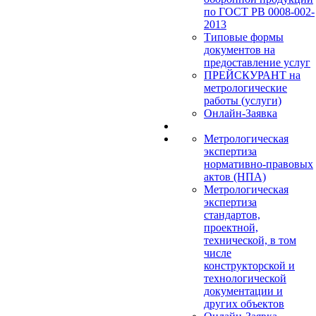
по ГОСТ РВ 0008-002-
2013
Типовые формы
документов на
предоставление услуг
ПРЕЙСКУРАНТ на
метрологические
работы (услуги)
Онлайн-Заявка
Метрологическая
экспертиза
нормативно-правовых
актов (НПА)
Метрологическая
экспертиза
стандартов,
проектной,
технической, в том
числе
конструкторской и
технологической
документации и
других объектов