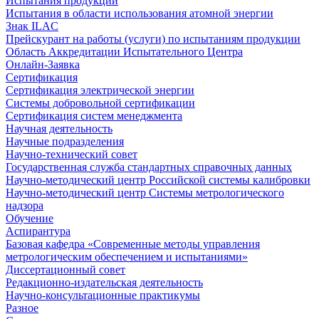
Испытания продукции
Испытания в области использования атомной энергии
Знак ILAC
Прейскурант на работы (услуги) по испытаниям продукции
Область Аккредитации Испытательного Центра
Онлайн-Заявка
Сертификация
Сертификация электрической энергии
Системы добровольной сертификации
Сертификация систем менеджмента
Научная деятельность
Научные подразделения
Научно-технический совет
Государственная служба стандартных справочных данных
Научно-методический центр Российской системы калибровки
Научно-методический центр Системы метрологического
надзора
Обучение
Аспирантура
Базовая кафедра «Современные методы управления
метрологическим обеспечением и испытаниями»
Диссертационный совет
Редакционно-издательская деятельность
Научно-консультационные практикумы
Разное