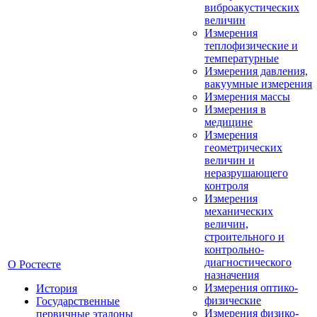
виброакустических
величин
Измерения
теплофизические и
температурные
Измерения давления,
вакуумные измерения
Измерения массы
Измерения в
медицине
Измерения
геометрических
величин и
неразрушающего
контроля
Измерения
механических
величин,
строительного и
контрольно-
диагностического
О Ростесте
назначения
Измерения оптико-
История
физические
Государственные
Измерения физико-
первичные эталоны