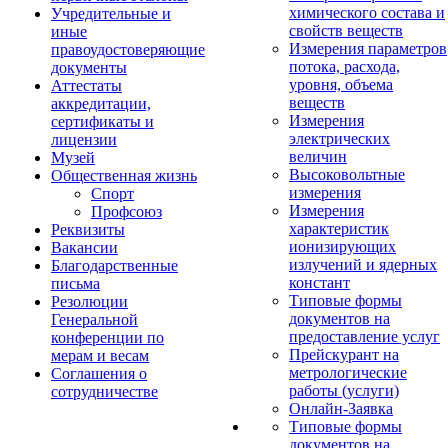
химического состава и
Учредительные и
свойств веществ
иные
Измерения параметров
правоудостоверяющие
потока, расхода,
документы
уровня, объема
Аттестаты
веществ
аккредитации,
Измерения
сертификаты и
электрических
лицензии
величин
Музей
Высоковольтные
Общественная жизнь
измерения
Спорт
Измерения
Профсоюз
характеристик
Реквизиты
ионизирующих
Вакансии
излучений и ядерных
Благодарственные
констант
письма
Типовые формы
Резолюции
документов на
Генеральной
предоставление услуг
конференции по
Прейскурант на
мерам и весам
метрологические
Соглашения о
работы (услуги)
сотрудничестве
Онлайн-Заявка
Типовые формы
документов на