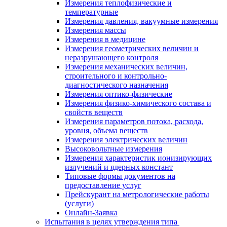
Измерения теплофизические и
температурные
Измерения давления, вакуумные измерения
Измерения массы
Измерения в медицине
Измерения геометрических величин и
неразрушающего контроля
Измерения механических величин,
строительного и контрольно-
диагностического назначения
Измерения оптико-физические
Измерения физико-химического состава и
свойств веществ
Измерения параметров потока, расхода,
уровня, объема веществ
Измерения электрических величин
Высоковольтные измерения
Измерения характеристик ионизирующих
излучений и ядерных констант
Типовые формы документов на
предоставление услуг
Прейскурант на метрологические работы
(услуги)
Онлайн-Заявка
Испытания в целях утверждения типа