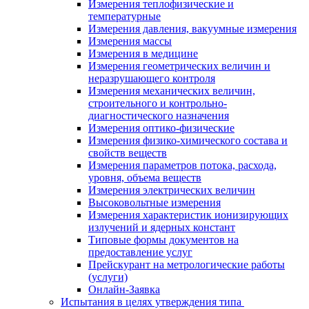
Измерения теплофизические и
температурные
Измерения давления, вакуумные измерения
Измерения массы
Измерения в медицине
Измерения геометрических величин и
неразрушающего контроля
Измерения механических величин,
строительного и контрольно-
диагностического назначения
Измерения оптико-физические
Измерения физико-химического состава и
свойств веществ
Измерения параметров потока, расхода,
уровня, объема веществ
Измерения электрических величин
Высоковольтные измерения
Измерения характеристик ионизирующих
излучений и ядерных констант
Типовые формы документов на
предоставление услуг
Прейскурант на метрологические работы
(услуги)
Онлайн-Заявка
Испытания в целях утверждения типа