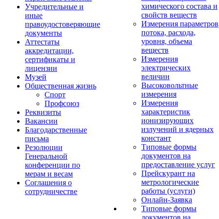
химического состава и
Учредительные и
свойств веществ
иные
Измерения параметров
правоудостоверяющие
потока, расхода,
документы
уровня, объема
Аттестаты
веществ
аккредитации,
Измерения
сертификаты и
электрических
лицензии
величин
Музей
Высоковольтные
Общественная жизнь
измерения
Спорт
Измерения
Профсоюз
характеристик
Реквизиты
ионизирующих
Вакансии
излучений и ядерных
Благодарственные
констант
письма
Типовые формы
Резолюции
документов на
Генеральной
предоставление услуг
конференции по
Прейскурант на
мерам и весам
метрологические
Соглашения о
работы (услуги)
сотрудничестве
Онлайн-Заявка
Типовые формы
документов на