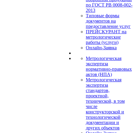
по ГОСТ РВ 0008-002-
2013
Типовые формы
документов на
предоставление услуг
ПРЕЙСКУРАНТ на
метрологические
работы (услуги)
Онлайн-Заявка
Метрологическая
экспертиза
нормативно-правовых
актов (НПА)
Метрологическая
экспертиза
стандартов,
проектной,
технической, в том
числе
конструкторской и
технологической
документации и
других объектов