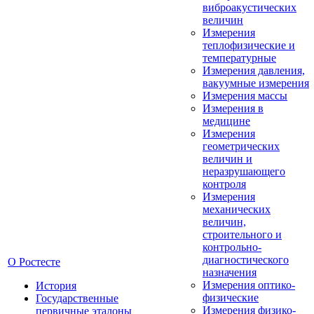
виброакустических
величин
Измерения
теплофизические и
температурные
Измерения давления,
вакуумные измерения
Измерения массы
Измерения в
медицине
Измерения
геометрических
величин и
неразрушающего
контроля
Измерения
механических
величин,
строительного и
контрольно-
диагностического
О Ростесте
назначения
Измерения оптико-
История
физические
Государственные
Измерения физико-
первичные эталоны