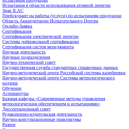
Испытания продукции
Испытания в области использования атомной энергии
Знак ILAC
Прейскурант на работы (услуги) по испытаниям продукции
Область Аккредитации Испытательного Центра
Онлайн-Заявка
Сертификация
Сертификация электрической энергии
Системы добровольной сертификации
Сертификация систем менеджмента
Научная деятельность
Научные подразделения
Научно-технический совет
Государственная служба стандартных справочных данных
Научно-методический центр Российской системы калибровки
Научно-методический центр Системы метрологического
надзора
Обучение
Аспирантура
Базовая кафедра «Современные методы управления
метрологическим обеспечением и испытаниями»
Диссертационный совет
Редакционно-издательская деятельность
Научно-консультационные практикумы
Разное