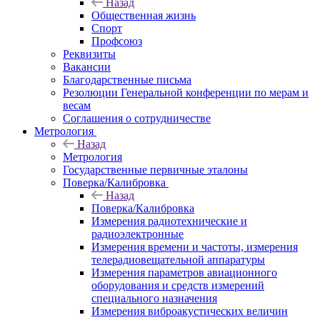
Назад
Общественная жизнь
Спорт
Профсоюз
Реквизиты
Вакансии
Благодарственные письма
Резолюции Генеральной конференции по мерам и
весам
Соглашения о сотрудничестве
Метрология
Назад
Метрология
Государственные первичные эталоны
Поверка/Калибровка
Назад
Поверка/Калибровка
Измерения радиотехнические и
радиоэлектронные
Измерения времени и частоты, измерения
телерадиовещательной аппаратуры
Измерения параметров авиационного
оборудования и средств измерений
специального назначения
Измерения виброакустических величин