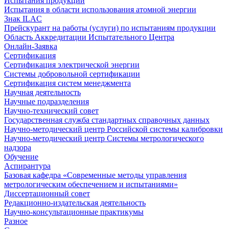
Испытания продукции
Испытания в области использования атомной энергии
Знак ILAC
Прейскурант на работы (услуги) по испытаниям продукции
Область Аккредитации Испытательного Центра
Онлайн-Заявка
Сертификация
Сертификация электрической энергии
Системы добровольной сертификации
Сертификация систем менеджмента
Научная деятельность
Научные подразделения
Научно-технический совет
Государственная служба стандартных справочных данных
Научно-методический центр Российской системы калибровки
Научно-методический центр Системы метрологического
надзора
Обучение
Аспирантура
Базовая кафедра «Современные методы управления
метрологическим обеспечением и испытаниями»
Диссертационный совет
Редакционно-издательская деятельность
Научно-консультационные практикумы
Разное