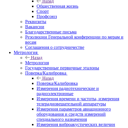
Назад
Общественная жизнь
Спорт
Профсоюз
Реквизиты
Вакансии
Благодарственные письма
Резолюции Генеральной конференции по мерам и
весам
Соглашения о сотрудничестве
Метрология
Назад
Метрология
Государственные первичные эталоны
Поверка/Калибровка
Назад
Поверка/Калибровка
Измерения радиотехнические и
радиоэлектронные
Измерения времени и частоты, измерения
телерадиовещательной аппаратуры
Измерения параметров авиационного
оборудования и средств измерений
специального назначения
Измерения виброакустических величин