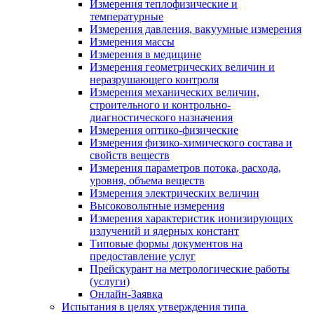
Измерения теплофизические и
температурные
Измерения давления, вакуумные измерения
Измерения массы
Измерения в медицине
Измерения геометрических величин и
неразрушающего контроля
Измерения механических величин,
строительного и контрольно-
диагностического назначения
Измерения оптико-физические
Измерения физико-химического состава и
свойств веществ
Измерения параметров потока, расхода,
уровня, объема веществ
Измерения электрических величин
Высоковольтные измерения
Измерения характеристик ионизирующих
излучений и ядерных констант
Типовые формы документов на
предоставление услуг
Прейскурант на метрологические работы
(услуги)
Онлайн-Заявка
Испытания в целях утверждения типа