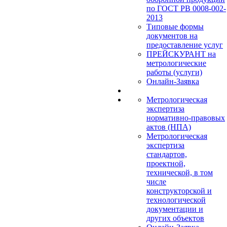
по ГОСТ РВ 0008-002-
2013
Типовые формы
документов на
предоставление услуг
ПРЕЙСКУРАНТ на
метрологические
работы (услуги)
Онлайн-Заявка
Метрологическая
экспертиза
нормативно-правовых
актов (НПА)
Метрологическая
экспертиза
стандартов,
проектной,
технической, в том
числе
конструкторской и
технологической
документации и
других объектов