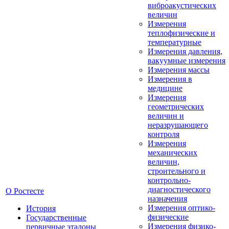
виброакустических
величин
Измерения
теплофизические и
температурные
Измерения давления,
вакуумные измерения
Измерения массы
Измерения в
медицине
Измерения
геометрических
величин и
неразрушающего
контроля
Измерения
механических
величин,
строительного и
контрольно-
диагностического
О Ростесте
назначения
Измерения оптико-
История
физические
Государственные
Измерения физико-
первичные эталоны