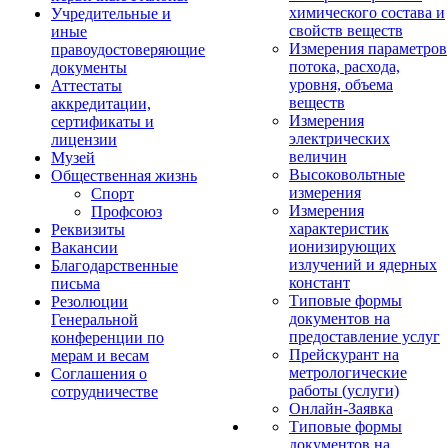
химического состава и
Учредительные и
свойств веществ
иные
Измерения параметров
правоудостоверяющие
потока, расхода,
документы
уровня, объема
Аттестаты
веществ
аккредитации,
Измерения
сертификаты и
электрических
лицензии
величин
Музей
Высоковольтные
Общественная жизнь
измерения
Спорт
Измерения
Профсоюз
характеристик
Реквизиты
ионизирующих
Вакансии
излучений и ядерных
Благодарственные
констант
письма
Типовые формы
Резолюции
документов на
Генеральной
предоставление услуг
конференции по
Прейскурант на
мерам и весам
метрологические
Соглашения о
работы (услуги)
сотрудничестве
Онлайн-Заявка
Типовые формы
документов на