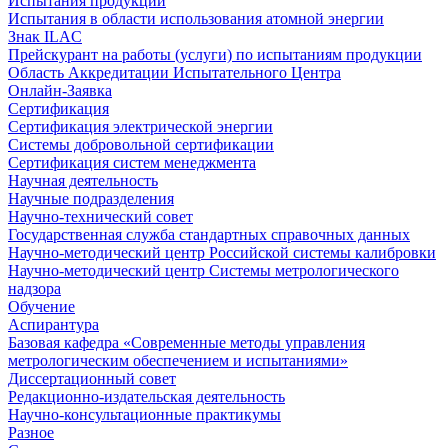
Испытания продукции
Испытания в области использования атомной энергии
Знак ILAC
Прейскурант на работы (услуги) по испытаниям продукции
Область Аккредитации Испытательного Центра
Онлайн-Заявка
Сертификация
Сертификация электрической энергии
Системы добровольной сертификации
Сертификация систем менеджмента
Научная деятельность
Научные подразделения
Научно-технический совет
Государственная служба стандартных справочных данных
Научно-методический центр Российской системы калибровки
Научно-методический центр Системы метрологического
надзора
Обучение
Аспирантура
Базовая кафедра «Современные методы управления
метрологическим обеспечением и испытаниями»
Диссертационный совет
Редакционно-издательская деятельность
Научно-консультационные практикумы
Разное