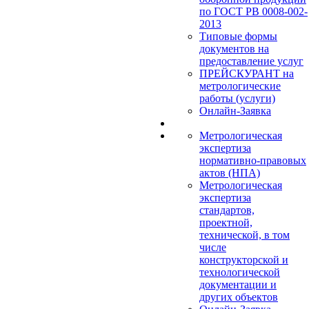
по ГОСТ РВ 0008-002-
2013
Типовые формы
документов на
предоставление услуг
ПРЕЙСКУРАНТ на
метрологические
работы (услуги)
Онлайн-Заявка
Метрологическая
экспертиза
нормативно-правовых
актов (НПА)
Метрологическая
экспертиза
стандартов,
проектной,
технической, в том
числе
конструкторской и
технологической
документации и
других объектов