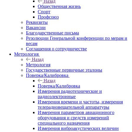
Назад
Общественная жизнь
Спорт
Профсоюз
Реквизиты
Вакансии
Благодарственные письма
Резолюции Генеральной конференции по мерам и
весам
Соглашения о сотрудничестве
Метрология
Назад
Метрология
Государственные первичные эталоны
Поверка/Калибровка
Назад
Поверка/Калибровка
Измерения радиотехнические и
радиоэлектронные
Измерения времени и частоты, измерения
телерадиовещательной аппаратуры
Измерения параметров авиационного
оборудования и средств измерений
специального назначения
Измерения виброакустических величин