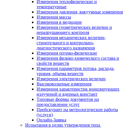
Измерения теплофизические и
температурные
Измерения давления, вакуумные измерения
Измерения массы
Измерения в медицине
Измерения геометрических величин и
неразрушающего контроля
Измерения механических величин,
строительного и контрольно-
диагностического назначения
Измерения оптико-физические
Измерения физико-химического состава и
свойств веществ
Измерения параметров потока, расхода,
уровня, объема веществ
Измерения электрических величин
Высоковольтные измерения
Измерения характеристик ионизирующих
излучений и ядерных констант
Типовые формы документов на
предоставление услуг
Прейскурант на метрологические работы
(услуги)
Онлайн-Заявка
Испытания в целях утверждения типа