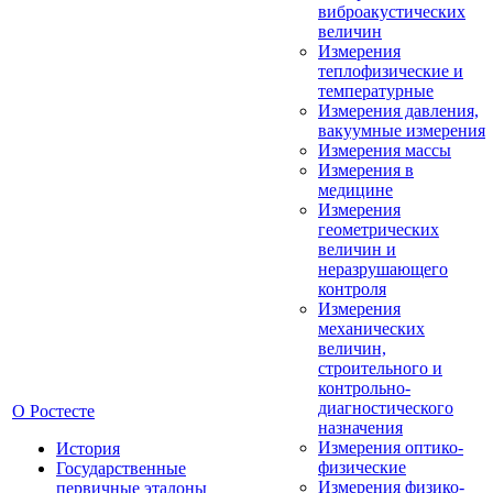
виброакустических
величин
Измерения
теплофизические и
температурные
Измерения давления,
вакуумные измерения
Измерения массы
Измерения в
медицине
Измерения
геометрических
величин и
неразрушающего
контроля
Измерения
механических
величин,
строительного и
контрольно-
диагностического
О Ростесте
назначения
Измерения оптико-
История
физические
Государственные
Измерения физико-
первичные эталоны