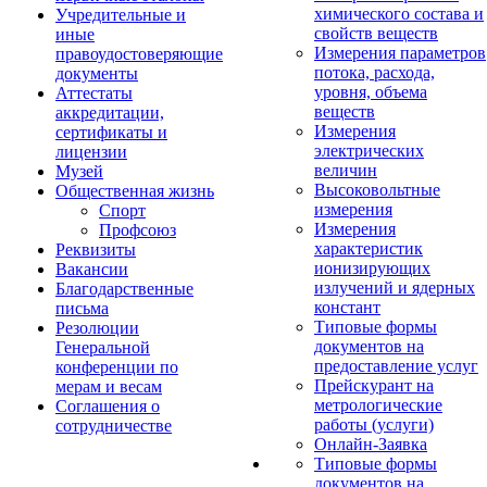
химического состава и
Учредительные и
свойств веществ
иные
Измерения параметров
правоудостоверяющие
потока, расхода,
документы
уровня, объема
Аттестаты
веществ
аккредитации,
Измерения
сертификаты и
электрических
лицензии
величин
Музей
Высоковольтные
Общественная жизнь
измерения
Спорт
Измерения
Профсоюз
характеристик
Реквизиты
ионизирующих
Вакансии
излучений и ядерных
Благодарственные
констант
письма
Типовые формы
Резолюции
документов на
Генеральной
предоставление услуг
конференции по
Прейскурант на
мерам и весам
метрологические
Соглашения о
работы (услуги)
сотрудничестве
Онлайн-Заявка
Типовые формы
документов на