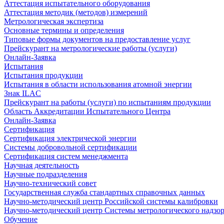
Аттестация испытательного оборудования
Аттестация методик (методов) измерений
Метрологическая экспертиза
Основные термины и определения
Типовые формы документов на предоставление услуг
Прейскурант на метрологические работы (услуги)
Онлайн-Заявка
Испытания
Испытания продукции
Испытания в области использования атомной энергии
Знак ILAC
Прейскурант на работы (услуги) по испытаниям продукции
Область Аккредитации Испытательного Центра
Онлайн-Заявка
Сертификация
Сертификация электрической энергии
Системы добровольной сертификации
Сертификация систем менеджмента
Научная деятельность
Научные подразделения
Научно-технический совет
Государственная служба стандартных справочных данных
Научно-методический центр Российской системы калибровки
Научно-методический центр Системы метрологического надзо
Обучение