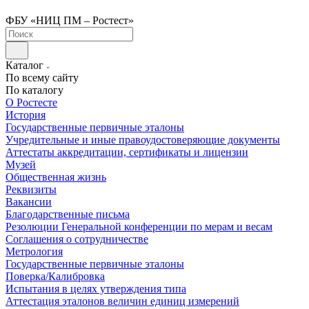
ФБУ «НИЦ ПМ – Ростест»
Каталог
По всему сайту
По каталогу
О Ростесте
История
Государственные первичные эталоны
Учредительные и иные правоудостоверяющие документы
Аттестаты аккредитации, сертификаты и лицензии
Музей
Общественная жизнь
Реквизиты
Вакансии
Благодарственные письма
Резолюции Генеральной конференции по мерам и весам
Соглашения о сотрудничестве
Метрология
Государственные первичные эталоны
Поверка/Калибровка
Испытания в целях утверждения типа
Аттестация эталонов величин единиц измерений