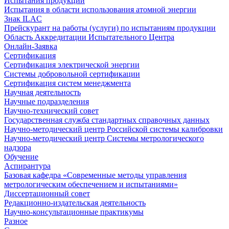
Испытания продукции
Испытания в области использования атомной энергии
Знак ILAC
Прейскурант на работы (услуги) по испытаниям продукции
Область Аккредитации Испытательного Центра
Онлайн-Заявка
Сертификация
Сертификация электрической энергии
Системы добровольной сертификации
Сертификация систем менеджмента
Научная деятельность
Научные подразделения
Научно-технический совет
Государственная служба стандартных справочных данных
Научно-методический центр Российской системы калибровки
Научно-методический центр Системы метрологического
надзора
Обучение
Аспирантура
Базовая кафедра «Современные методы управления
метрологическим обеспечением и испытаниями»
Диссертационный совет
Редакционно-издательская деятельность
Научно-консультационные практикумы
Разное