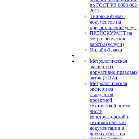
по ГОСТ РВ 0008-002-
2013
Типовые формы
документов на
предоставление услуг
ПРЕЙСКУРАНТ на
метрологические
работы (услуги)
Онлайн-Заявка
Метрологическая
экспертиза
нормативно-правовых
актов (НПА)
Метрологическая
экспертиза
стандартов,
проектной,
технической, в том
числе
конструкторской и
технологической
документации и
других объектов