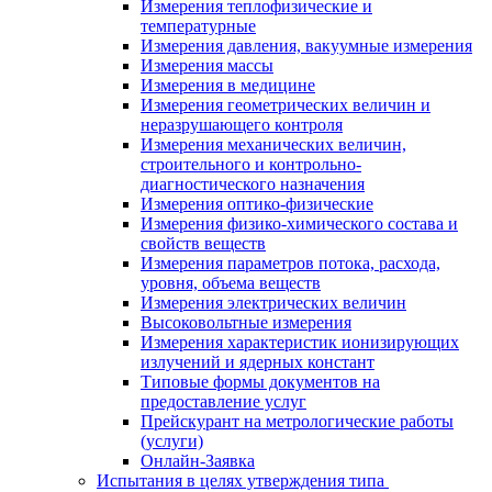
Измерения теплофизические и
температурные
Измерения давления, вакуумные измерения
Измерения массы
Измерения в медицине
Измерения геометрических величин и
неразрушающего контроля
Измерения механических величин,
строительного и контрольно-
диагностического назначения
Измерения оптико-физические
Измерения физико-химического состава и
свойств веществ
Измерения параметров потока, расхода,
уровня, объема веществ
Измерения электрических величин
Высоковольтные измерения
Измерения характеристик ионизирующих
излучений и ядерных констант
Типовые формы документов на
предоставление услуг
Прейскурант на метрологические работы
(услуги)
Онлайн-Заявка
Испытания в целях утверждения типа