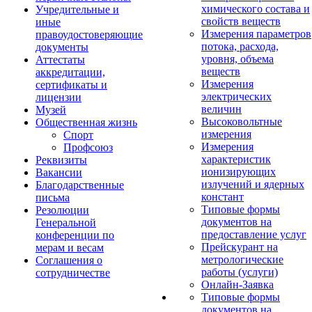
химического состава и
Учредительные и
свойств веществ
иные
Измерения параметров
правоудостоверяющие
потока, расхода,
документы
уровня, объема
Аттестаты
веществ
аккредитации,
Измерения
сертификаты и
электрических
лицензии
величин
Музей
Высоковольтные
Общественная жизнь
измерения
Спорт
Измерения
Профсоюз
характеристик
Реквизиты
ионизирующих
Вакансии
излучений и ядерных
Благодарственные
констант
письма
Типовые формы
Резолюции
документов на
Генеральной
предоставление услуг
конференции по
Прейскурант на
мерам и весам
метрологические
Соглашения о
работы (услуги)
сотрудничестве
Онлайн-Заявка
Типовые формы
документов на