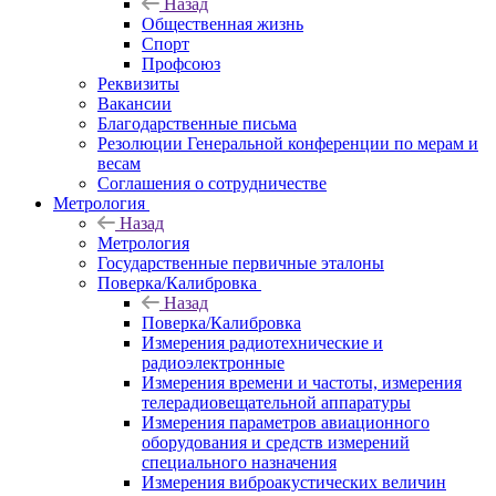
Назад
Общественная жизнь
Спорт
Профсоюз
Реквизиты
Вакансии
Благодарственные письма
Резолюции Генеральной конференции по мерам и
весам
Соглашения о сотрудничестве
Метрология
Назад
Метрология
Государственные первичные эталоны
Поверка/Калибровка
Назад
Поверка/Калибровка
Измерения радиотехнические и
радиоэлектронные
Измерения времени и частоты, измерения
телерадиовещательной аппаратуры
Измерения параметров авиационного
оборудования и средств измерений
специального назначения
Измерения виброакустических величин