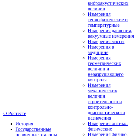
виброакустических
величин
Измерения
теплофизические и
температурные
Измерения давления,
вакуумные измерения
Измерения массы
Измерения в
медицине
Измерения
геометрических
величин и
неразрушающего
контроля
Измерения
механических
величин,
строительного и
контрольно-
диагностического
О Ростесте
назначения
Измерения оптико-
История
физические
Государственные
Измерения физико-
первичные эталоны