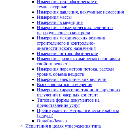
Измерения теплофизические и
температурные
Измерения давления, вакуумные измерения
Измерения массы
Измерения в медицине
Измерения геометрических величин и
неразрушающего контроля
Измерения механических величин,
строительного и контрольно-
диагностического назначения
Измерения оптико-физические
Измерения физико-химического состава и
свойств веществ
Измерения параметров потока, расхода,
уровня, объема веществ
Измерения электрических величин
Высоковольтные измерения
Измерения характеристик ионизирующих
излучений и ядерных констант
Типовые формы документов на
предоставление услуг
Прейскурант на метрологические работы
(услуги)
Онлайн-Заявка
Испытания в целях утверждения типа