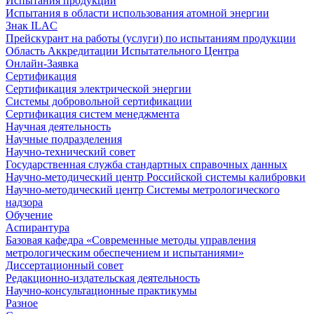
Испытания продукции
Испытания в области использования атомной энергии
Знак ILAC
Прейскурант на работы (услуги) по испытаниям продукции
Область Аккредитации Испытательного Центра
Онлайн-Заявка
Сертификация
Сертификация электрической энергии
Системы добровольной сертификации
Сертификация систем менеджмента
Научная деятельность
Научные подразделения
Научно-технический совет
Государственная служба стандартных справочных данных
Научно-методический центр Российской системы калибровки
Научно-методический центр Системы метрологического
надзора
Обучение
Аспирантура
Базовая кафедра «Современные методы управления
метрологическим обеспечением и испытаниями»
Диссертационный совет
Редакционно-издательская деятельность
Научно-консультационные практикумы
Разное