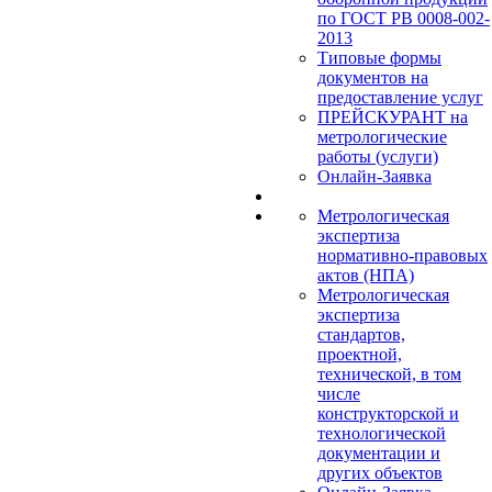
по ГОСТ РВ 0008-002-
2013
Типовые формы
документов на
предоставление услуг
ПРЕЙСКУРАНТ на
метрологические
работы (услуги)
Онлайн-Заявка
Метрологическая
экспертиза
нормативно-правовых
актов (НПА)
Метрологическая
экспертиза
стандартов,
проектной,
технической, в том
числе
конструкторской и
технологической
документации и
других объектов