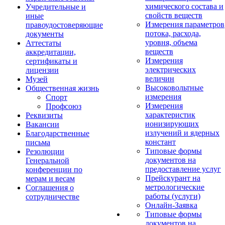
химического состава и
Учредительные и
свойств веществ
иные
Измерения параметров
правоудостоверяющие
потока, расхода,
документы
уровня, объема
Аттестаты
веществ
аккредитации,
Измерения
сертификаты и
электрических
лицензии
величин
Музей
Высоковольтные
Общественная жизнь
измерения
Спорт
Измерения
Профсоюз
характеристик
Реквизиты
ионизирующих
Вакансии
излучений и ядерных
Благодарственные
констант
письма
Типовые формы
Резолюции
документов на
Генеральной
предоставление услуг
конференции по
Прейскурант на
мерам и весам
метрологические
Соглашения о
работы (услуги)
сотрудничестве
Онлайн-Заявка
Типовые формы
документов на