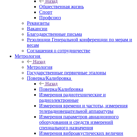
Назад
Общественная жизнь
Спорт
Профсоюз
Реквизиты
Вакансии
Благодарственные письма
Резолюции Генеральной конференции по мерам и
весам
Соглашения о сотрудничестве
Метрология
Назад
Метрология
Государственные первичные эталоны
Поверка/Калибровка
Назад
Поверка/Калибровка
Измерения радиотехнические и
радиоэлектронные
Измерения времени и частоты, измерения
телерадиовещательной аппаратуры
Измерения параметров авиационного
оборудования и средств измерений
специального назначения
Измерения виброакустических величин