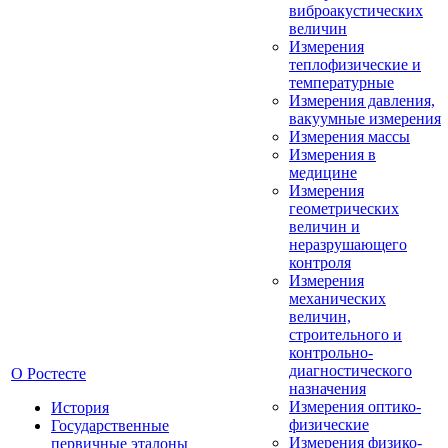
виброакустических
величин
Измерения
теплофизические и
температурные
Измерения давления,
вакуумные измерения
Измерения массы
Измерения в
медицине
Измерения
геометрических
величин и
неразрушающего
контроля
Измерения
механических
величин,
строительного и
контрольно-
диагностического
О Ростесте
назначения
Измерения оптико-
История
физические
Государственные
Измерения физико-
первичные эталоны