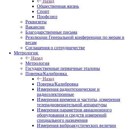
Назад
Общественная жизнь
Спорт
Профсоюз
Реквизиты
Вакансии
Благодарственные письма
Резолюции Генеральной конференции по мерам и
весам
Соглашения о сотрудничестве
Метрология
Назад
Метрология
Государственные первичные эталоны
Поверка/Калибровка
Назад
Поверка/Калибровка
Измерения радиотехнические и
радиоэлектронные
Измерения времени и частоты, измерения
телерадиовещательной аппаратуры
Измерения параметров авиационного
оборудования и средств измерений
специального назначения
Измерения виброакустических величин