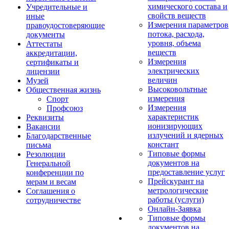
химического состава и
Учредительные и
свойств веществ
иные
Измерения параметров
правоудостоверяющие
потока, расхода,
документы
уровня, объема
Аттестаты
веществ
аккредитации,
Измерения
сертификаты и
электрических
лицензии
величин
Музей
Высоковольтные
Общественная жизнь
измерения
Спорт
Измерения
Профсоюз
характеристик
Реквизиты
ионизирующих
Вакансии
излучений и ядерных
Благодарственные
констант
письма
Типовые формы
Резолюции
документов на
Генеральной
предоставление услуг
конференции по
Прейскурант на
мерам и весам
метрологические
Соглашения о
работы (услуги)
сотрудничестве
Онлайн-Заявка
Типовые формы
документов на