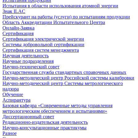
Испытания продукции
Испытания в области использования атомной энергии
Знак ILAC
Прейскурант на работы (услуги) по испытаниям продукции
Область Аккредитации Испытательного Центра
Онлайн-Заявка
Сертификация
Сертификация электрической энергии
Системы добровольной сертификации
Сертификация систем менеджмента
Научная деятельность
Научные подразделения
Научно-технический совет
Государственная служба стандартных справочных данных
Научно-методический центр Российской системы калибровки
Научно-методический центр Системы метрологического
надзора
Обучение
Аспирантура
Базовая кафедра «Современные методы управления
метрологическим обеспечением и испытаниями»
Диссертационный совет
Редакционно-издательская деятельность
Научно-консультационные практикумы
Разное