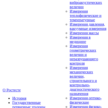
виброакустических
величин
Измерения
теплофизические и
температурные
Измерения давления,
вакуумные измерения
Измерения массы
Измерения в
медицине
Измерения
геометрических
величин и
неразрушающего
контроля
Измерения
механических
величин,
строительного и
контрольно-
диагностического
О Ростесте
назначения
Измерения оптико-
История
физические
Государственные
Измерения физико-
первичные эталоны