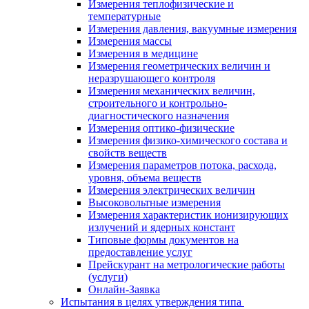
Измерения теплофизические и
температурные
Измерения давления, вакуумные измерения
Измерения массы
Измерения в медицине
Измерения геометрических величин и
неразрушающего контроля
Измерения механических величин,
строительного и контрольно-
диагностического назначения
Измерения оптико-физические
Измерения физико-химического состава и
свойств веществ
Измерения параметров потока, расхода,
уровня, объема веществ
Измерения электрических величин
Высоковольтные измерения
Измерения характеристик ионизирующих
излучений и ядерных констант
Типовые формы документов на
предоставление услуг
Прейскурант на метрологические работы
(услуги)
Онлайн-Заявка
Испытания в целях утверждения типа