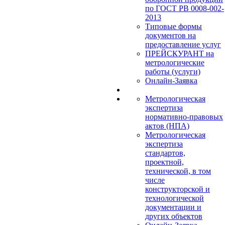
по ГОСТ РВ 0008-002-
2013
Типовые формы
документов на
предоставление услуг
ПРЕЙСКУРАНТ на
метрологические
работы (услуги)
Онлайн-Заявка
Метрологическая
экспертиза
нормативно-правовых
актов (НПА)
Метрологическая
экспертиза
стандартов,
проектной,
технической, в том
числе
конструкторской и
технологической
документации и
других объектов