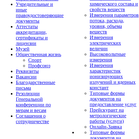
химического состава и
Учредительные и
свойств веществ
иные
Измерения параметров
правоудостоверяющие
потока, расхода,
документы
уровня, объема
Аттестаты
веществ
аккредитации,
Измерения
сертификаты и
электрических
лицензии
величин
Музей
Высоковольтные
Общественная жизнь
измерения
Спорт
Измерения
Профсоюз
характеристик
Реквизиты
ионизирующих
Вакансии
излучений и ядерных
Благодарственные
констант
письма
Типовые формы
Резолюции
документов на
Генеральной
предоставление услуг
конференции по
Прейскурант на
мерам и весам
метрологические
Соглашения о
работы (услуги)
сотрудничестве
Онлайн-Заявка
Типовые формы
документов на