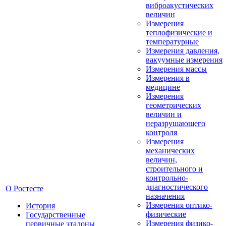
виброакустических
величин
Измерения
теплофизические и
температурные
Измерения давления,
вакуумные измерения
Измерения массы
Измерения в
медицине
Измерения
геометрических
величин и
неразрушающего
контроля
Измерения
механических
величин,
строительного и
контрольно-
диагностического
О Ростесте
назначения
Измерения оптико-
История
физические
Государственные
Измерения физико-
первичные эталоны