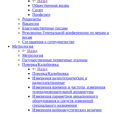
Назад
Общественная жизнь
Спорт
Профсоюз
Реквизиты
Вакансии
Благодарственные письма
Резолюции Генеральной конференции по мерам и
весам
Соглашения о сотрудничестве
Метрология
Назад
Метрология
Государственные первичные эталоны
Поверка/Калибровка
Назад
Поверка/Калибровка
Измерения радиотехнические и
радиоэлектронные
Измерения времени и частоты, измерения
телерадиовещательной аппаратуры
Измерения параметров авиационного
оборудования и средств измерений
специального назначения
Измерения виброакустических величин