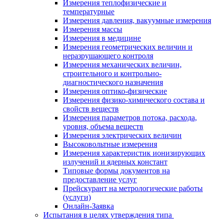
Измерения теплофизические и
температурные
Измерения давления, вакуумные измерения
Измерения массы
Измерения в медицине
Измерения геометрических величин и
неразрушающего контроля
Измерения механических величин,
строительного и контрольно-
диагностического назначения
Измерения оптико-физические
Измерения физико-химического состава и
свойств веществ
Измерения параметров потока, расхода,
уровня, объема веществ
Измерения электрических величин
Высоковольтные измерения
Измерения характеристик ионизирующих
излучений и ядерных констант
Типовые формы документов на
предоставление услуг
Прейскурант на метрологические работы
(услуги)
Онлайн-Заявка
Испытания в целях утверждения типа