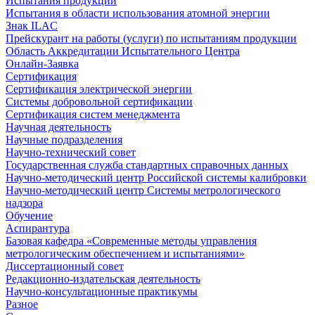
Испытания продукции
Испытания в области использования атомной энергии
Знак ILAC
Прейскурант на работы (услуги) по испытаниям продукции
Область Аккредитации Испытательного Центра
Онлайн-Заявка
Сертификация
Сертификация электрической энергии
Системы добровольной сертификации
Сертификация систем менеджмента
Научная деятельность
Научные подразделения
Научно-технический совет
Государственная служба стандартных справочных данных
Научно-методический центр Российской системы калибровки
Научно-методический центр Системы метрологического
надзора
Обучение
Аспирантура
Базовая кафедра «Современные методы управления
метрологическим обеспечением и испытаниями»
Диссертационный совет
Редакционно-издательская деятельность
Научно-консультационные практикумы
Разное