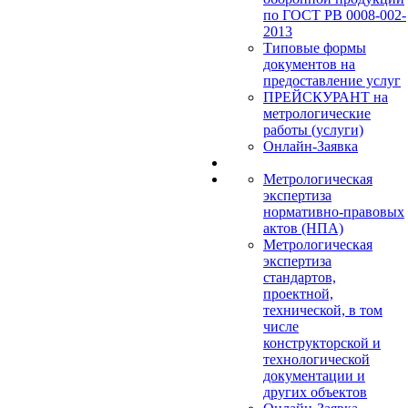
по ГОСТ РВ 0008-002-
2013
Типовые формы
документов на
предоставление услуг
ПРЕЙСКУРАНТ на
метрологические
работы (услуги)
Онлайн-Заявка
Метрологическая
экспертиза
нормативно-правовых
актов (НПА)
Метрологическая
экспертиза
стандартов,
проектной,
технической, в том
числе
конструкторской и
технологической
документации и
других объектов