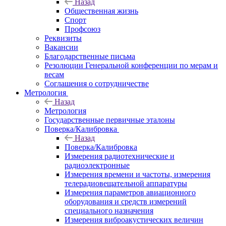
Назад
Общественная жизнь
Спорт
Профсоюз
Реквизиты
Вакансии
Благодарственные письма
Резолюции Генеральной конференции по мерам и
весам
Соглашения о сотрудничестве
Метрология
Назад
Метрология
Государственные первичные эталоны
Поверка/Калибровка
Назад
Поверка/Калибровка
Измерения радиотехнические и
радиоэлектронные
Измерения времени и частоты, измерения
телерадиовещательной аппаратуры
Измерения параметров авиационного
оборудования и средств измерений
специального назначения
Измерения виброакустических величин