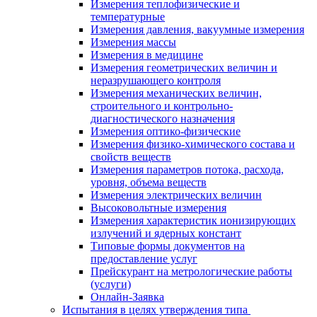
Измерения теплофизические и
температурные
Измерения давления, вакуумные измерения
Измерения массы
Измерения в медицине
Измерения геометрических величин и
неразрушающего контроля
Измерения механических величин,
строительного и контрольно-
диагностического назначения
Измерения оптико-физические
Измерения физико-химического состава и
свойств веществ
Измерения параметров потока, расхода,
уровня, объема веществ
Измерения электрических величин
Высоковольтные измерения
Измерения характеристик ионизирующих
излучений и ядерных констант
Типовые формы документов на
предоставление услуг
Прейскурант на метрологические работы
(услуги)
Онлайн-Заявка
Испытания в целях утверждения типа