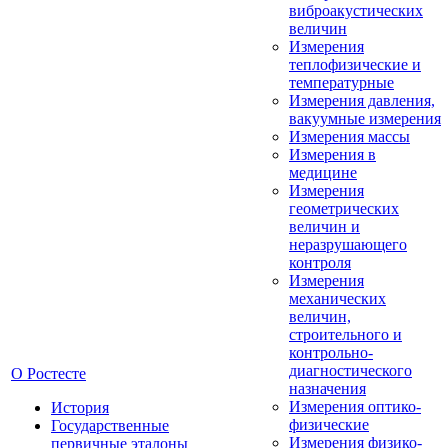
виброакустических
величин
Измерения
теплофизические и
температурные
Измерения давления,
вакуумные измерения
Измерения массы
Измерения в
медицине
Измерения
геометрических
величин и
неразрушающего
контроля
Измерения
механических
величин,
строительного и
контрольно-
диагностического
О Ростесте
назначения
Измерения оптико-
История
физические
Государственные
Измерения физико-
первичные эталоны