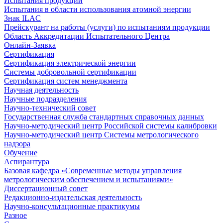
Испытания продукции
Испытания в области использования атомной энергии
Знак ILAC
Прейскурант на работы (услуги) по испытаниям продукции
Область Аккредитации Испытательного Центра
Онлайн-Заявка
Сертификация
Сертификация электрической энергии
Системы добровольной сертификации
Сертификация систем менеджмента
Научная деятельность
Научные подразделения
Научно-технический совет
Государственная служба стандартных справочных данных
Научно-методический центр Российской системы калибровки
Научно-методический центр Системы метрологического
надзора
Обучение
Аспирантура
Базовая кафедра «Современные методы управления
метрологическим обеспечением и испытаниями»
Диссертационный совет
Редакционно-издательская деятельность
Научно-консультационные практикумы
Разное