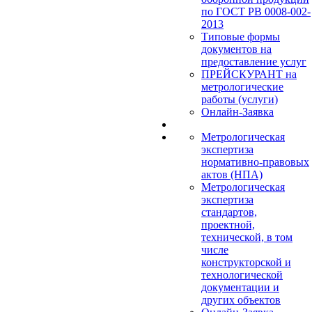
по ГОСТ РВ 0008-002-
2013
Типовые формы
документов на
предоставление услуг
ПРЕЙСКУРАНТ на
метрологические
работы (услуги)
Онлайн-Заявка
Метрологическая
экспертиза
нормативно-правовых
актов (НПА)
Метрологическая
экспертиза
стандартов,
проектной,
технической, в том
числе
конструкторской и
технологической
документации и
других объектов