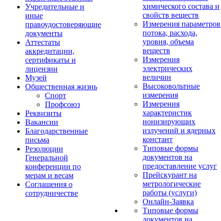
химического состава и
Учредительные и
свойств веществ
иные
Измерения параметров
правоудостоверяющие
потока, расхода,
документы
уровня, объема
Аттестаты
веществ
аккредитации,
Измерения
сертификаты и
электрических
лицензии
величин
Музей
Высоковольтные
Общественная жизнь
измерения
Спорт
Измерения
Профсоюз
характеристик
Реквизиты
ионизирующих
Вакансии
излучений и ядерных
Благодарственные
констант
письма
Типовые формы
Резолюции
документов на
Генеральной
предоставление услуг
конференции по
Прейскурант на
мерам и весам
метрологические
Соглашения о
работы (услуги)
сотрудничестве
Онлайн-Заявка
Типовые формы
документов на