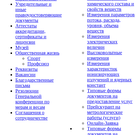
химического состава и
Учредительные и
свойств веществ
иные
Измерения параметров
правоудостоверяющие
потока, расхода,
документы
уровня, объема
Аттестаты
веществ
аккредитации,
Измерения
сертификаты и
электрических
лицензии
величин
Музей
Высоковольтные
Общественная жизнь
измерения
Спорт
Измерения
Профсоюз
характеристик
Реквизиты
ионизирующих
Вакансии
излучений и ядерных
Благодарственные
констант
письма
Типовые формы
Резолюции
документов на
Генеральной
предоставление услуг
конференции по
Прейскурант на
мерам и весам
метрологические
Соглашения о
работы (услуги)
сотрудничестве
Онлайн-Заявка
Типовые формы
документов на