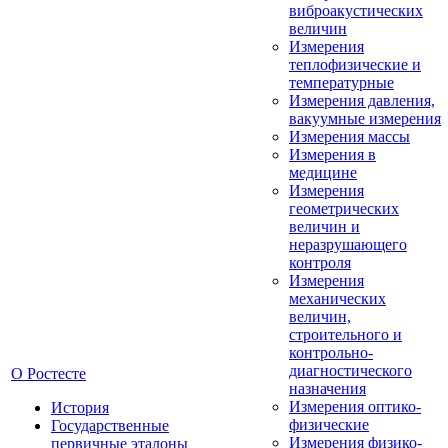
виброакустических
величин
Измерения
теплофизические и
температурные
Измерения давления,
вакуумные измерения
Измерения массы
Измерения в
медицине
Измерения
геометрических
величин и
неразрушающего
контроля
Измерения
механических
величин,
строительного и
контрольно-
диагностического
О Ростесте
назначения
Измерения оптико-
История
физические
Государственные
Измерения физико-
первичные эталоны