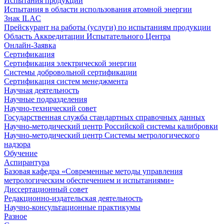
Испытания продукции
Испытания в области использования атомной энергии
Знак ILAC
Прейскурант на работы (услуги) по испытаниям продукции
Область Аккредитации Испытательного Центра
Онлайн-Заявка
Сертификация
Сертификация электрической энергии
Системы добровольной сертификации
Сертификация систем менеджмента
Научная деятельность
Научные подразделения
Научно-технический совет
Государственная служба стандартных справочных данных
Научно-методический центр Российской системы калибровки
Научно-методический центр Системы метрологического
надзора
Обучение
Аспирантура
Базовая кафедра «Современные методы управления
метрологическим обеспечением и испытаниями»
Диссертационный совет
Редакционно-издательская деятельность
Научно-консультационные практикумы
Разное