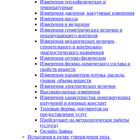
Измерения теплофизические и
температурные
Измерения давления, вакуумные измерения
Измерения массы
Измерения в медицине
Измерения геометрических величин и
неразрушающего контроля
Измерения механических величин,
строительного и контрольно-
диагностического назначения
Измерения оптико-физические
Измерения физико-химического состава и
свойств веществ
Измерения параметров потока, расхода,
уровня, объема веществ
Измерения электрических величин
Высоковольтные измерения
Измерения характеристик ионизирующих
излучений и ядерных констант
Типовые формы документов на
предоставление услуг
Прейскурант на метрологические работы
(услуги)
Онлайн-Заявка
Испытания в целях утверждения типа