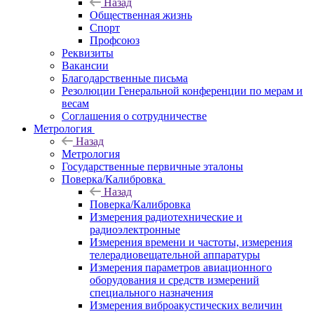
Назад
Общественная жизнь
Спорт
Профсоюз
Реквизиты
Вакансии
Благодарственные письма
Резолюции Генеральной конференции по мерам и
весам
Соглашения о сотрудничестве
Метрология
Назад
Метрология
Государственные первичные эталоны
Поверка/Калибровка
Назад
Поверка/Калибровка
Измерения радиотехнические и
радиоэлектронные
Измерения времени и частоты, измерения
телерадиовещательной аппаратуры
Измерения параметров авиационного
оборудования и средств измерений
специального назначения
Измерения виброакустических величин