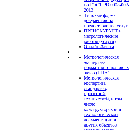
по ГОСТ РВ 0008-002-
2013
Типовые формы
документов на
предоставление услуг
ПРЕЙСКУРАНТ на
метрологические
работы (услуги)
Онлайн-Заявка
Метрологическая
экспертиза
нормативно-правовых
актов (НПА)
Метрологическая
экспертиза
стандартов,
проектной,
технической, в том
числе
конструкторской и
технологической
документации и
других объектов