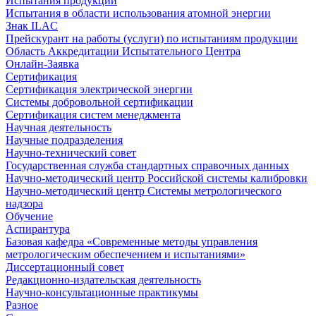
Испытания продукции
Испытания в области использования атомной энергии
Знак ILAC
Прейскурант на работы (услуги) по испытаниям продукции
Область Аккредитации Испытательного Центра
Онлайн-Заявка
Сертификация
Сертификация электрической энергии
Системы добровольной сертификации
Сертификация систем менеджмента
Научная деятельность
Научные подразделения
Научно-технический совет
Государственная служба стандартных справочных данных
Научно-методический центр Российской системы калибровки
Научно-методический центр Системы метрологического
надзора
Обучение
Аспирантура
Базовая кафедра «Современные методы управления
метрологическим обеспечением и испытаниями»
Диссертационный совет
Редакционно-издательская деятельность
Научно-консультационные практикумы
Разное