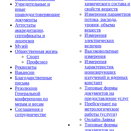
химического состава и
Учредительные и
свойств веществ
иные
Измерения параметров
правоудостоверяющие
потока, расхода,
документы
уровня, объема
Аттестаты
веществ
аккредитации,
Измерения
сертификаты и
электрических
лицензии
величин
Музей
Высоковольтные
Общественная жизнь
измерения
Спорт
Измерения
Профсоюз
характеристик
Реквизиты
ионизирующих
Вакансии
излучений и ядерных
Благодарственные
констант
письма
Типовые формы
Резолюции
документов на
Генеральной
предоставление услуг
конференции по
Прейскурант на
мерам и весам
метрологические
Соглашения о
работы (услуги)
сотрудничестве
Онлайн-Заявка
Типовые формы
документов на