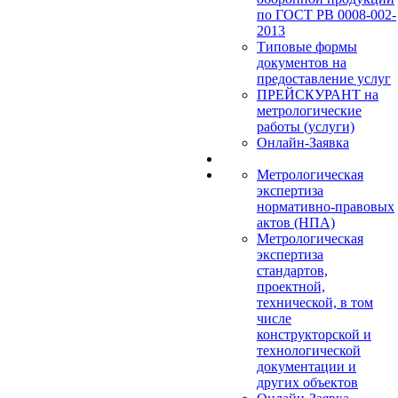
по ГОСТ РВ 0008-002-
2013
Типовые формы
документов на
предоставление услуг
ПРЕЙСКУРАНТ на
метрологические
работы (услуги)
Онлайн-Заявка
Метрологическая
экспертиза
нормативно-правовых
актов (НПА)
Метрологическая
экспертиза
стандартов,
проектной,
технической, в том
числе
конструкторской и
технологической
документации и
других объектов