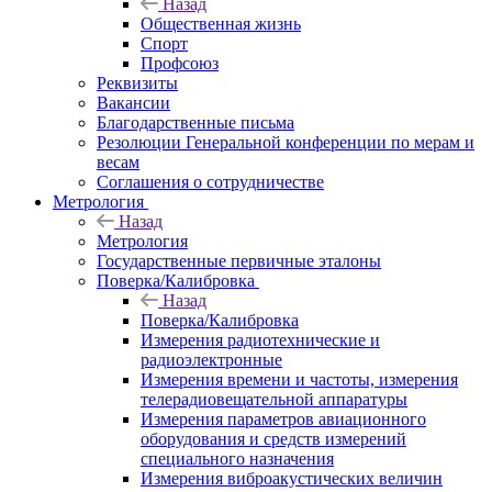
Назад
Общественная жизнь
Спорт
Профсоюз
Реквизиты
Вакансии
Благодарственные письма
Резолюции Генеральной конференции по мерам и
весам
Соглашения о сотрудничестве
Метрология
Назад
Метрология
Государственные первичные эталоны
Поверка/Калибровка
Назад
Поверка/Калибровка
Измерения радиотехнические и
радиоэлектронные
Измерения времени и частоты, измерения
телерадиовещательной аппаратуры
Измерения параметров авиационного
оборудования и средств измерений
специального назначения
Измерения виброакустических величин