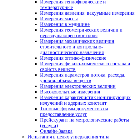
Измерения теплофизические и
температурные
Измерения давления, вакуумные измерения
Измерения массы
Измерения в медицине
Измерения геометрических величин и
неразрушающего контроля
Измерения механических величин,
строительного и контрольно-
диагностического назначения
Измерения оптико-физические
Измерения физико-химического состава и
свойств веществ
Измерения параметров потока, расхода,
уровня, объема веществ
Измерения электрических величин
Высоковольтные измерения
Измерения характеристик ионизирующих
излучений и ядерных констант
Типовые формы документов на
предоставление услуг
Прейскурант на метрологические работы
(услуги)
Онлайн-Заявка
Испытания в целях утверждения типа