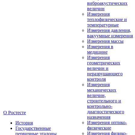
виброакустических
величин
Измерения
теплофизические и
температурные
Измерения давления,
вакуумные измерения
Измерения массы
Измерения в
медицине
Измерения
геометрических
величин и
неразрушающего
контроля
Измерения
механических
величин,
строительного и
контрольно-
диагностического
О Ростесте
назначения
Измерения оптико-
История
физические
Государственные
Измерения физико-
первичные эталоны