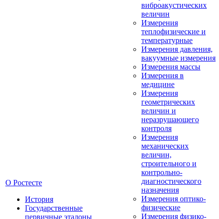
виброакустических
величин
Измерения
теплофизические и
температурные
Измерения давления,
вакуумные измерения
Измерения массы
Измерения в
медицине
Измерения
геометрических
величин и
неразрушающего
контроля
Измерения
механических
величин,
строительного и
контрольно-
диагностического
О Ростесте
назначения
Измерения оптико-
История
физические
Государственные
Измерения физико-
первичные эталоны