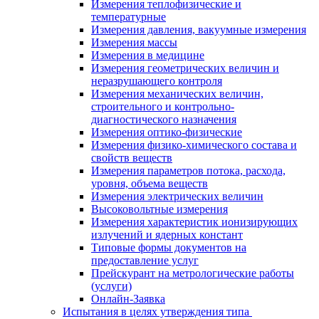
Измерения теплофизические и
температурные
Измерения давления, вакуумные измерения
Измерения массы
Измерения в медицине
Измерения геометрических величин и
неразрушающего контроля
Измерения механических величин,
строительного и контрольно-
диагностического назначения
Измерения оптико-физические
Измерения физико-химического состава и
свойств веществ
Измерения параметров потока, расхода,
уровня, объема веществ
Измерения электрических величин
Высоковольтные измерения
Измерения характеристик ионизирующих
излучений и ядерных констант
Типовые формы документов на
предоставление услуг
Прейскурант на метрологические работы
(услуги)
Онлайн-Заявка
Испытания в целях утверждения типа