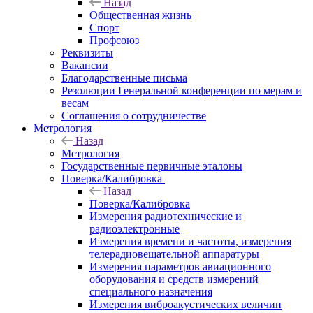
Назад
Общественная жизнь
Спорт
Профсоюз
Реквизиты
Вакансии
Благодарственные письма
Резолюции Генеральной конференции по мерам и
весам
Соглашения о сотрудничестве
Метрология
Назад
Метрология
Государственные первичные эталоны
Поверка/Калибровка
Назад
Поверка/Калибровка
Измерения радиотехнические и
радиоэлектронные
Измерения времени и частоты, измерения
телерадиовещательной аппаратуры
Измерения параметров авиационного
оборудования и средств измерений
специального назначения
Измерения виброакустических величин