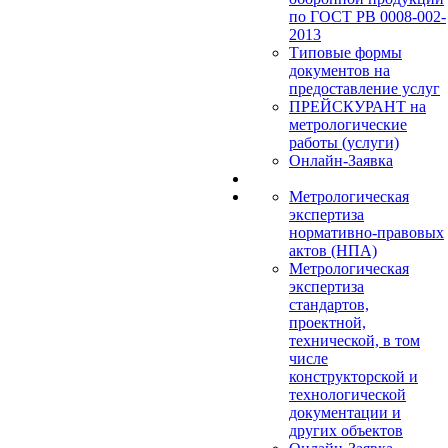
по ГОСТ РВ 0008-002-
2013
Типовые формы
документов на
предоставление услуг
ПРЕЙСКУРАНТ на
метрологические
работы (услуги)
Онлайн-Заявка
Метрологическая
экспертиза
нормативно-правовых
актов (НПА)
Метрологическая
экспертиза
стандартов,
проектной,
технической, в том
числе
конструкторской и
технологической
документации и
других объектов