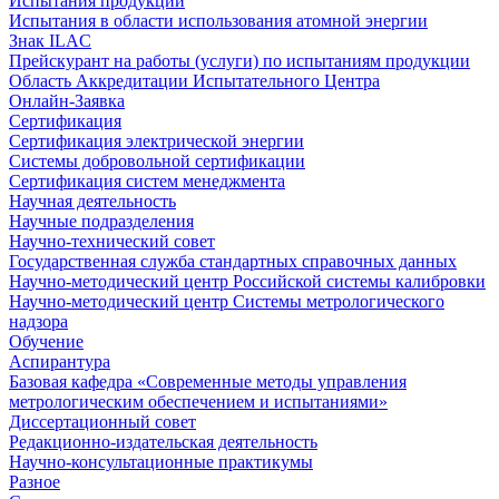
Испытания продукции
Испытания в области использования атомной энергии
Знак ILAC
Прейскурант на работы (услуги) по испытаниям продукции
Область Аккредитации Испытательного Центра
Онлайн-Заявка
Сертификация
Сертификация электрической энергии
Системы добровольной сертификации
Сертификация систем менеджмента
Научная деятельность
Научные подразделения
Научно-технический совет
Государственная служба стандартных справочных данных
Научно-методический центр Российской системы калибровки
Научно-методический центр Системы метрологического
надзора
Обучение
Аспирантура
Базовая кафедра «Современные методы управления
метрологическим обеспечением и испытаниями»
Диссертационный совет
Редакционно-издательская деятельность
Научно-консультационные практикумы
Разное