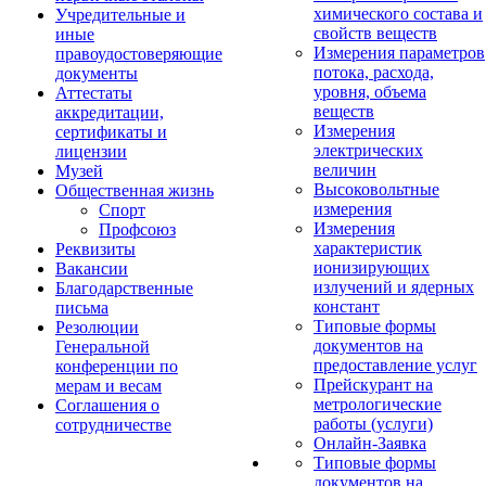
химического состава и
Учредительные и
свойств веществ
иные
Измерения параметров
правоудостоверяющие
потока, расхода,
документы
уровня, объема
Аттестаты
веществ
аккредитации,
Измерения
сертификаты и
электрических
лицензии
величин
Музей
Высоковольтные
Общественная жизнь
измерения
Спорт
Измерения
Профсоюз
характеристик
Реквизиты
ионизирующих
Вакансии
излучений и ядерных
Благодарственные
констант
письма
Типовые формы
Резолюции
документов на
Генеральной
предоставление услуг
конференции по
Прейскурант на
мерам и весам
метрологические
Соглашения о
работы (услуги)
сотрудничестве
Онлайн-Заявка
Типовые формы
документов на