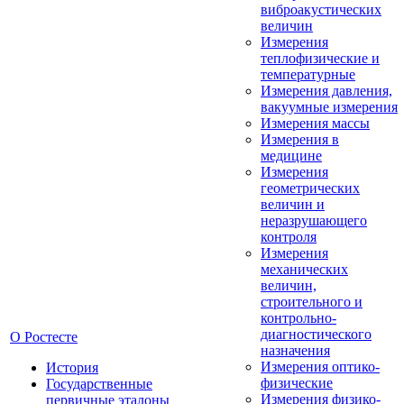
виброакустических
величин
Измерения
теплофизические и
температурные
Измерения давления,
вакуумные измерения
Измерения массы
Измерения в
медицине
Измерения
геометрических
величин и
неразрушающего
контроля
Измерения
механических
величин,
строительного и
контрольно-
диагностического
О Ростесте
назначения
Измерения оптико-
История
физические
Государственные
Измерения физико-
первичные эталоны