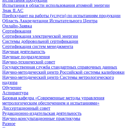
Испытания продукции
Испытания в области использования атомной энергии
Знак ILAC
Прейскурант на работы (услуги) по испытаниям продукции
Область Аккредитации Испытательного Центра
Онлайн-Заявка
Сертификация
Сертификация электрической энергии
Системы добровольной сертификации
Сертификация систем менеджмента
Научная деятельность
Научные подразделения
Научно-технический совет
Государственная служба стандартных справочных данных
Научно-методический центр Российской системы калибровки
Научно-методический центр Системы метрологического
надзора
Обучение
Аспирантура
Базовая кафедра «Современные методы управления
метрологическим обеспечением и испытаниями»
Диссертационный совет
Редакционно-издательская деятельность
Научно-консультационные практикумы
Разное