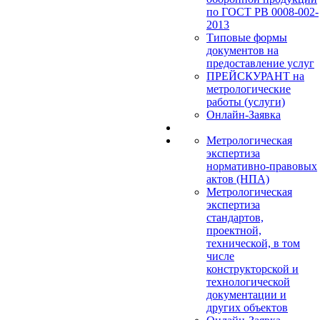
по ГОСТ РВ 0008-002-
2013
Типовые формы
документов на
предоставление услуг
ПРЕЙСКУРАНТ на
метрологические
работы (услуги)
Онлайн-Заявка
Метрологическая
экспертиза
нормативно-правовых
актов (НПА)
Метрологическая
экспертиза
стандартов,
проектной,
технической, в том
числе
конструкторской и
технологической
документации и
других объектов