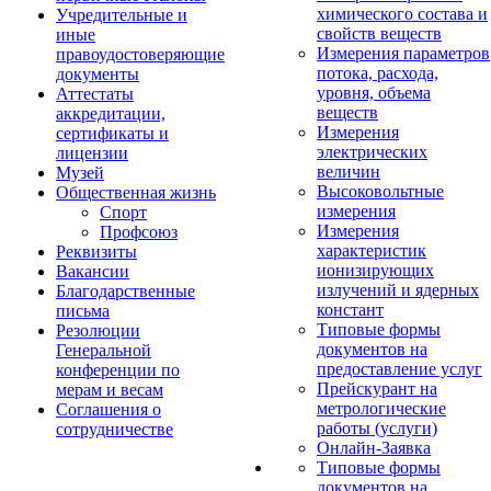
химического состава и
Учредительные и
свойств веществ
иные
Измерения параметров
правоудостоверяющие
потока, расхода,
документы
уровня, объема
Аттестаты
веществ
аккредитации,
Измерения
сертификаты и
электрических
лицензии
величин
Музей
Высоковольтные
Общественная жизнь
измерения
Спорт
Измерения
Профсоюз
характеристик
Реквизиты
ионизирующих
Вакансии
излучений и ядерных
Благодарственные
констант
письма
Типовые формы
Резолюции
документов на
Генеральной
предоставление услуг
конференции по
Прейскурант на
мерам и весам
метрологические
Соглашения о
работы (услуги)
сотрудничестве
Онлайн-Заявка
Типовые формы
документов на