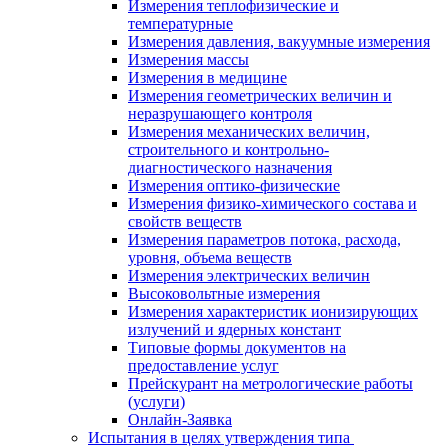
Измерения теплофизические и
температурные
Измерения давления, вакуумные измерения
Измерения массы
Измерения в медицине
Измерения геометрических величин и
неразрушающего контроля
Измерения механических величин,
строительного и контрольно-
диагностического назначения
Измерения оптико-физические
Измерения физико-химического состава и
свойств веществ
Измерения параметров потока, расхода,
уровня, объема веществ
Измерения электрических величин
Высоковольтные измерения
Измерения характеристик ионизирующих
излучений и ядерных констант
Типовые формы документов на
предоставление услуг
Прейскурант на метрологические работы
(услуги)
Онлайн-Заявка
Испытания в целях утверждения типа