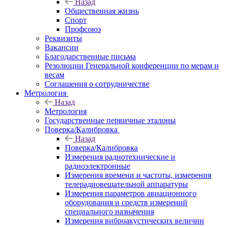
Назад
Общественная жизнь
Спорт
Профсоюз
Реквизиты
Вакансии
Благодарственные письма
Резолюции Генеральной конференции по мерам и
весам
Соглашения о сотрудничестве
Метрология
Назад
Метрология
Государственные первичные эталоны
Поверка/Калибровка
Назад
Поверка/Калибровка
Измерения радиотехнические и
радиоэлектронные
Измерения времени и частоты, измерения
телерадиовещательной аппаратуры
Измерения параметров авиационного
оборудования и средств измерений
специального назначения
Измерения виброакустических величин