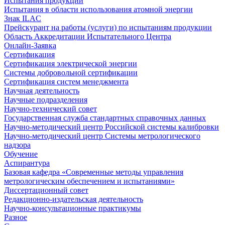
Испытания продукции
Испытания в области использования атомной энергии
Знак ILAC
Прейскурант на работы (услуги) по испытаниям продукции
Область Аккредитации Испытательного Центра
Онлайн-Заявка
Сертификация
Сертификация электрической энергии
Системы добровольной сертификации
Сертификация систем менеджмента
Научная деятельность
Научные подразделения
Научно-технический совет
Государственная служба стандартных справочных данных
Научно-методический центр Российской системы калибровки
Научно-методический центр Системы метрологического
надзора
Обучение
Аспирантура
Базовая кафедра «Современные методы управления
метрологическим обеспечением и испытаниями»
Диссертационный совет
Редакционно-издательская деятельность
Научно-консультационные практикумы
Разное