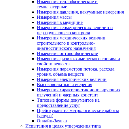
Измерения теплофизические и
температурные
Измерения давления, вакуумные измерения
Измерения массы
Измерения в медицине
Измерения геометрических величин и
неразрушающего контроля
Измерения механических величин,
строительного и контрольно-
диагностического назначения
Измерения оптико-физические
Измерения физико-химического состава и
свойств веществ
Измерения параметров потока, расхода,
уровня, объема веществ
Измерения электрических величин
Высоковольтные измерения
Измерения характеристик ионизирующих
излучений и ядерных констант
Типовые формы документов на
предоставление услуг
Прейскурант на метрологические работы
(услуги)
Онлайн-Заявка
Испытания в целях утверждения типа