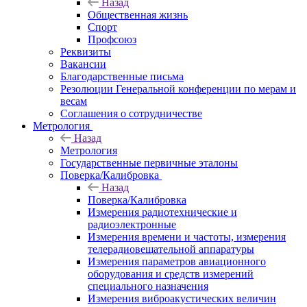
Назад
Общественная жизнь
Спорт
Профсоюз
Реквизиты
Вакансии
Благодарственные письма
Резолюции Генеральной конференции по мерам и
весам
Соглашения о сотрудничестве
Метрология
Назад
Метрология
Государственные первичные эталоны
Поверка/Калибровка
Назад
Поверка/Калибровка
Измерения радиотехнические и
радиоэлектронные
Измерения времени и частоты, измерения
телерадиовещательной аппаратуры
Измерения параметров авиационного
оборудования и средств измерений
специального назначения
Измерения виброакустических величин