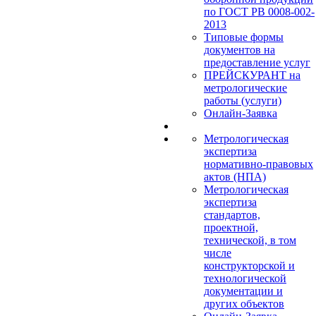
по ГОСТ РВ 0008-002-
2013
Типовые формы
документов на
предоставление услуг
ПРЕЙСКУРАНТ на
метрологические
работы (услуги)
Онлайн-Заявка
Метрологическая
экспертиза
нормативно-правовых
актов (НПА)
Метрологическая
экспертиза
стандартов,
проектной,
технической, в том
числе
конструкторской и
технологической
документации и
других объектов