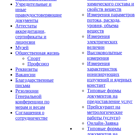
химического состава и
Учредительные и
свойств веществ
иные
Измерения параметров
правоудостоверяющие
потока, расхода,
документы
уровня, объема
Аттестаты
веществ
аккредитации,
Измерения
сертификаты и
электрических
лицензии
величин
Музей
Высоковольтные
Общественная жизнь
измерения
Спорт
Измерения
Профсоюз
характеристик
Реквизиты
ионизирующих
Вакансии
излучений и ядерных
Благодарственные
констант
письма
Типовые формы
Резолюции
документов на
Генеральной
предоставление услуг
конференции по
Прейскурант на
мерам и весам
метрологические
Соглашения о
работы (услуги)
сотрудничестве
Онлайн-Заявка
Типовые формы
документов на