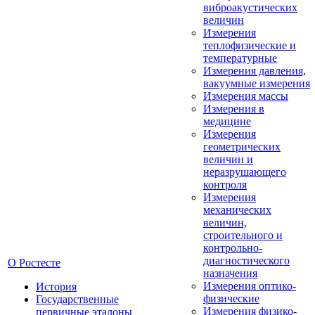
виброакустических
величин
Измерения
теплофизические и
температурные
Измерения давления,
вакуумные измерения
Измерения массы
Измерения в
медицине
Измерения
геометрических
величин и
неразрушающего
контроля
Измерения
механических
величин,
строительного и
контрольно-
диагностического
О Ростесте
назначения
Измерения оптико-
История
физические
Государственные
Измерения физико-
первичные эталоны