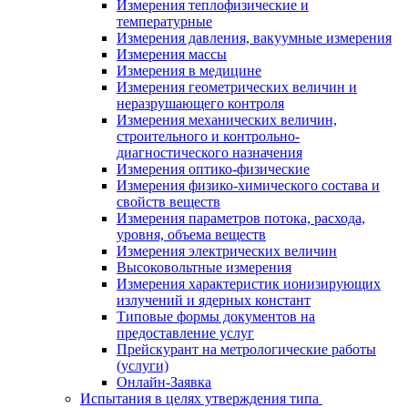
Измерения теплофизические и
температурные
Измерения давления, вакуумные измерения
Измерения массы
Измерения в медицине
Измерения геометрических величин и
неразрушающего контроля
Измерения механических величин,
строительного и контрольно-
диагностического назначения
Измерения оптико-физические
Измерения физико-химического состава и
свойств веществ
Измерения параметров потока, расхода,
уровня, объема веществ
Измерения электрических величин
Высоковольтные измерения
Измерения характеристик ионизирующих
излучений и ядерных констант
Типовые формы документов на
предоставление услуг
Прейскурант на метрологические работы
(услуги)
Онлайн-Заявка
Испытания в целях утверждения типа