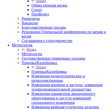
Назад
Общественная жизнь
Спорт
Профсоюз
Реквизиты
Вакансии
Благодарственные письма
Резолюции Генеральной конференции по мерам и
весам
Соглашения о сотрудничестве
Метрология
Назад
Метрология
Государственные первичные эталоны
Поверка/Калибровка
Назад
Поверка/Калибровка
Измерения радиотехнические и
радиоэлектронные
Измерения времени и частоты, измерения
телерадиовещательной аппаратуры
Измерения параметров авиационного
оборудования и средств измерений
специального назначения
Измерения виброакустических величин