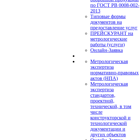
по ГОСТ РВ 0008-002-
2013
Типовые формы
документов на
предоставление услуг
ПРЕЙСКУРАНТ на
метрологические
работы (услуги)
Онлайн-Заявка
Метрологическая
экспертиза
нормативно-правовых
актов (НПА)
Метрологическая
экспертиза
стандартов,
проектной,
технической, в том
числе
конструкторской и
технологической
документации и
других объектов