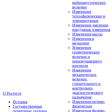
виброакустических
величин
Измерения
теплофизические и
температурные
Измерения давления,
вакуумные измерения
Измерения массы
Измерения в
медицине
Измерения
геометрических
величин и
неразрушающего
контроля
Измерения
механических
величин,
строительного и
контрольно-
диагностического
О Ростесте
назначения
Измерения оптико-
История
физические
Государственные
Измерения физико-
первичные эталоны