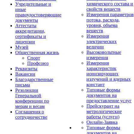
химического состава и
Учредительные и
свойств веществ
иные
Измерения параметров
правоудостоверяющие
потока, расхода,
документы
уровня, объема
Аттестаты
веществ
аккредитации,
Измерения
сертификаты и
электрических
лицензии
величин
Музей
Высоковольтные
Общественная жизнь
измерения
Спорт
Измерения
Профсоюз
характеристик
Реквизиты
ионизирующих
Вакансии
излучений и ядерных
Благодарственные
констант
письма
Типовые формы
Резолюции
документов на
Генеральной
предоставление услуг
конференции по
Прейскурант на
мерам и весам
метрологические
Соглашения о
работы (услуги)
сотрудничестве
Онлайн-Заявка
Типовые формы
документов на