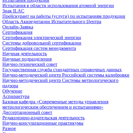
Испытания продукции
Испытания в области использования атомной энергии
Знак ILAC
Прейскурант на работы (услуги) по испытаниям продукции
Область Аккредитации Испытательного Центра
Онлайн-Заявка
Сертификация
Сертификация электрической энергии
Системы добровольной сертификации
Сертификация систем менеджмента
Научная деятельность
Научные подразделения
Научно-технический совет
Государственная служба стандартных справочных данных
Научно-методический центр Российской системы калибровки
Научно-методический центр Системы метрологического
надзора
Обучение
Аспирантура
Базовая кафедра «Современные методы управления
метрологическим обеспечением и испытаниями»
Диссертационный совет
Редакционно-издательская деятельность
Научно-консультационные практикумы
Разное