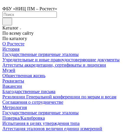
ФБУ «НИЦ ПМ – Ростест»
Каталог
По всему сайту
По каталогу
О Ростесте
История
Государственные первичные эталоны
Учредительные и иные правоудостоверяющие документы
Аттестаты аккредитации, сертификаты и лицензии
Музей
Общественная жизнь
Реквизиты
Вакансии
Благодарственные письма
Резолюции Генеральной конференции по мерам и весам
Соглашения о сотрудничестве
Метрология
Государственные первичные эталоны
Поверка/Калибровка
Испытания в целях утверждения типа
Аттестация эталонов величин единиц измерений