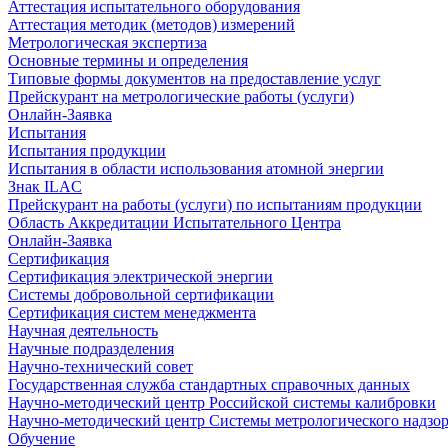
Аттестация испытательного оборудования
Аттестация методик (методов) измерений
Метрологическая экспертиза
Основные термины и определения
Типовые формы документов на предоставление услуг
Прейскурант на метрологические работы (услуги)
Онлайн-Заявка
Испытания
Испытания продукции
Испытания в области использования атомной энергии
Знак ILAC
Прейскурант на работы (услуги) по испытаниям продукции
Область Аккредитации Испытательного Центра
Онлайн-Заявка
Сертификация
Сертификация электрической энергии
Системы добровольной сертификации
Сертификация систем менеджмента
Научная деятельность
Научные подразделения
Научно-технический совет
Государственная служба стандартных справочных данных
Научно-методический центр Российской системы калибровки
Научно-методический центр Системы метрологического надзо
Обучение