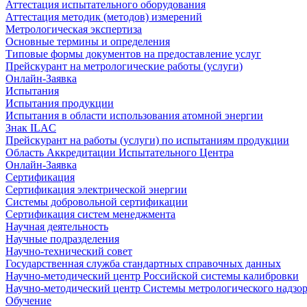
Аттестация испытательного оборудования
Аттестация методик (методов) измерений
Метрологическая экспертиза
Основные термины и определения
Типовые формы документов на предоставление услуг
Прейскурант на метрологические работы (услуги)
Онлайн-Заявка
Испытания
Испытания продукции
Испытания в области использования атомной энергии
Знак ILAC
Прейскурант на работы (услуги) по испытаниям продукции
Область Аккредитации Испытательного Центра
Онлайн-Заявка
Сертификация
Сертификация электрической энергии
Системы добровольной сертификации
Сертификация систем менеджмента
Научная деятельность
Научные подразделения
Научно-технический совет
Государственная служба стандартных справочных данных
Научно-методический центр Российской системы калибровки
Научно-методический центр Системы метрологического надзо
Обучение