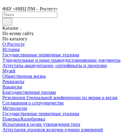
ФБУ «НИЦ ПМ – Ростест»
Каталог
По всему сайту
По каталогу
О Ростесте
История
Государственные первичные эталоны
Учредительные и иные правоудостоверяющие документы
Аттестаты аккредитации, сертификаты и лицензии
Музей
Общественная жизнь
Реквизиты
Вакансии
Благодарственные письма
Резолюции Генеральной конференции по мерам и весам
Соглашения о сотрудничестве
Метрология
Государственные первичные эталоны
Поверка/Калибровка
Испытания в целях утверждения типа
Аттестация эталонов величин единиц измерений