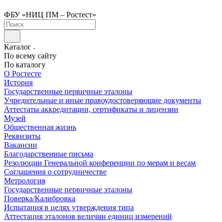
ФБУ «НИЦ ПМ – Ростест»
Каталог
По всему сайту
По каталогу
О Ростесте
История
Государственные первичные эталоны
Учредительные и иные правоудостоверяющие документы
Аттестаты аккредитации, сертификаты и лицензии
Музей
Общественная жизнь
Реквизиты
Вакансии
Благодарственные письма
Резолюции Генеральной конференции по мерам и весам
Соглашения о сотрудничестве
Метрология
Государственные первичные эталоны
Поверка/Калибровка
Испытания в целях утверждения типа
Аттестация эталонов величин единиц измерений