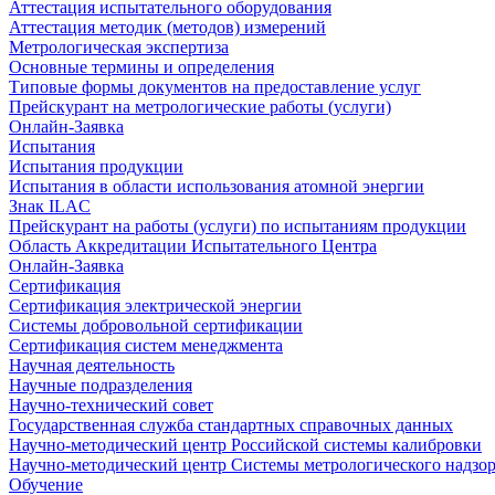
Аттестация испытательного оборудования
Аттестация методик (методов) измерений
Метрологическая экспертиза
Основные термины и определения
Типовые формы документов на предоставление услуг
Прейскурант на метрологические работы (услуги)
Онлайн-Заявка
Испытания
Испытания продукции
Испытания в области использования атомной энергии
Знак ILAC
Прейскурант на работы (услуги) по испытаниям продукции
Область Аккредитации Испытательного Центра
Онлайн-Заявка
Сертификация
Сертификация электрической энергии
Системы добровольной сертификации
Сертификация систем менеджмента
Научная деятельность
Научные подразделения
Научно-технический совет
Государственная служба стандартных справочных данных
Научно-методический центр Российской системы калибровки
Научно-методический центр Системы метрологического надзо
Обучение