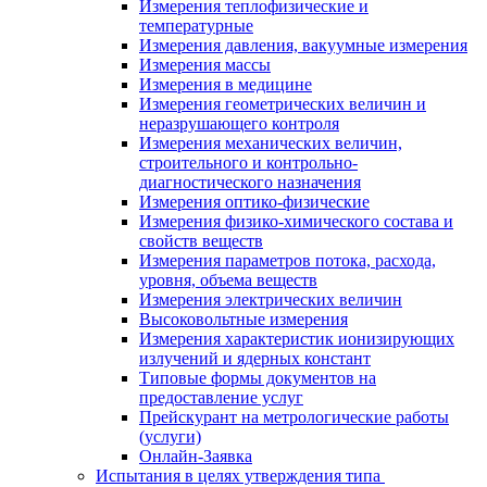
Измерения теплофизические и
температурные
Измерения давления, вакуумные измерения
Измерения массы
Измерения в медицине
Измерения геометрических величин и
неразрушающего контроля
Измерения механических величин,
строительного и контрольно-
диагностического назначения
Измерения оптико-физические
Измерения физико-химического состава и
свойств веществ
Измерения параметров потока, расхода,
уровня, объема веществ
Измерения электрических величин
Высоковольтные измерения
Измерения характеристик ионизирующих
излучений и ядерных констант
Типовые формы документов на
предоставление услуг
Прейскурант на метрологические работы
(услуги)
Онлайн-Заявка
Испытания в целях утверждения типа