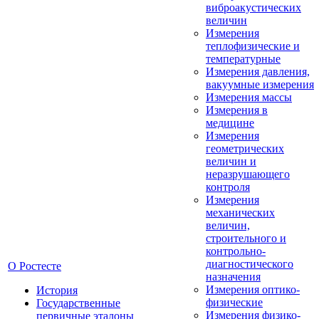
виброакустических
величин
Измерения
теплофизические и
температурные
Измерения давления,
вакуумные измерения
Измерения массы
Измерения в
медицине
Измерения
геометрических
величин и
неразрушающего
контроля
Измерения
механических
величин,
строительного и
контрольно-
диагностического
О Ростесте
назначения
Измерения оптико-
История
физические
Государственные
Измерения физико-
первичные эталоны