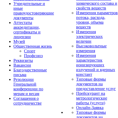
химического состава и
Учредительные и
свойств веществ
иные
Измерения параметров
правоудостоверяющие
потока, расхода,
документы
уровня, объема
Аттестаты
веществ
аккредитации,
Измерения
сертификаты и
электрических
лицензии
величин
Музей
Высоковольтные
Общественная жизнь
измерения
Спорт
Измерения
Профсоюз
характеристик
Реквизиты
ионизирующих
Вакансии
излучений и ядерных
Благодарственные
констант
письма
Типовые формы
Резолюции
документов на
Генеральной
предоставление услуг
конференции по
Прейскурант на
мерам и весам
метрологические
Соглашения о
работы (услуги)
сотрудничестве
Онлайн-Заявка
Типовые формы
документов на