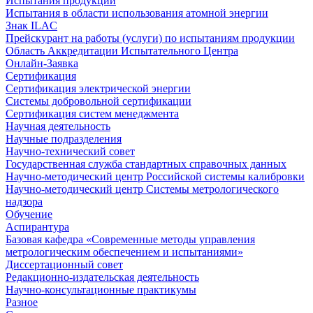
Испытания продукции
Испытания в области использования атомной энергии
Знак ILAC
Прейскурант на работы (услуги) по испытаниям продукции
Область Аккредитации Испытательного Центра
Онлайн-Заявка
Сертификация
Сертификация электрической энергии
Системы добровольной сертификации
Сертификация систем менеджмента
Научная деятельность
Научные подразделения
Научно-технический совет
Государственная служба стандартных справочных данных
Научно-методический центр Российской системы калибровки
Научно-методический центр Системы метрологического
надзора
Обучение
Аспирантура
Базовая кафедра «Современные методы управления
метрологическим обеспечением и испытаниями»
Диссертационный совет
Редакционно-издательская деятельность
Научно-консультационные практикумы
Разное