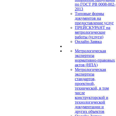
по ГОСТ РВ 0008-002-
2013
Типовые формы
документов на
предоставление услуг
ПРЕЙСКУРАНТ на
метрологические
работы (услуги)
Онлайн-Заявка
Метрологическая
экспертиза
нормативно-правовых
актов (НПА)
Метрологическая
экспертиза
стандартов,
проектной,
технической, в том
числе
конструкторской и
технологической
документации и
других объектов