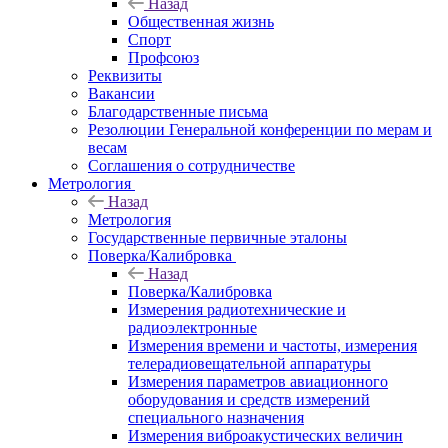
Назад
Общественная жизнь
Спорт
Профсоюз
Реквизиты
Вакансии
Благодарственные письма
Резолюции Генеральной конференции по мерам и
весам
Соглашения о сотрудничестве
Метрология
Назад
Метрология
Государственные первичные эталоны
Поверка/Калибровка
Назад
Поверка/Калибровка
Измерения радиотехнические и
радиоэлектронные
Измерения времени и частоты, измерения
телерадиовещательной аппаратуры
Измерения параметров авиационного
оборудования и средств измерений
специального назначения
Измерения виброакустических величин