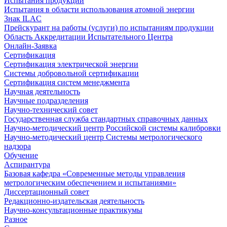
Испытания продукции
Испытания в области использования атомной энергии
Знак ILAC
Прейскурант на работы (услуги) по испытаниям продукции
Область Аккредитации Испытательного Центра
Онлайн-Заявка
Сертификация
Сертификация электрической энергии
Системы добровольной сертификации
Сертификация систем менеджмента
Научная деятельность
Научные подразделения
Научно-технический совет
Государственная служба стандартных справочных данных
Научно-методический центр Российской системы калибровки
Научно-методический центр Системы метрологического
надзора
Обучение
Аспирантура
Базовая кафедра «Современные методы управления
метрологическим обеспечением и испытаниями»
Диссертационный совет
Редакционно-издательская деятельность
Научно-консультационные практикумы
Разное