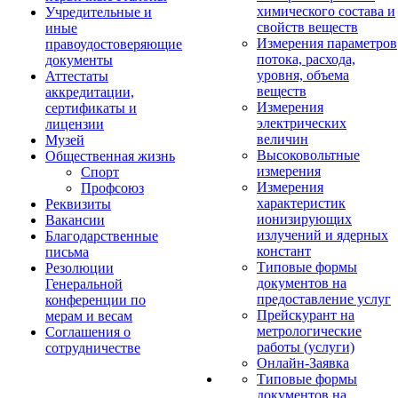
химического состава и
Учредительные и
свойств веществ
иные
Измерения параметров
правоудостоверяющие
потока, расхода,
документы
уровня, объема
Аттестаты
веществ
аккредитации,
Измерения
сертификаты и
электрических
лицензии
величин
Музей
Высоковольтные
Общественная жизнь
измерения
Спорт
Измерения
Профсоюз
характеристик
Реквизиты
ионизирующих
Вакансии
излучений и ядерных
Благодарственные
констант
письма
Типовые формы
Резолюции
документов на
Генеральной
предоставление услуг
конференции по
Прейскурант на
мерам и весам
метрологические
Соглашения о
работы (услуги)
сотрудничестве
Онлайн-Заявка
Типовые формы
документов на