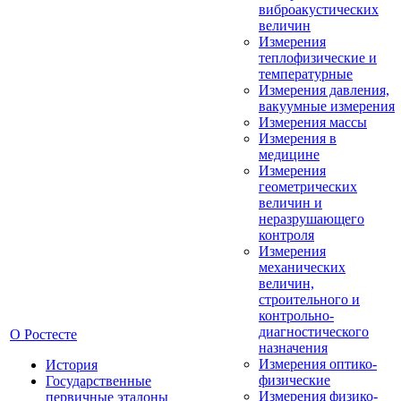
виброакустических
величин
Измерения
теплофизические и
температурные
Измерения давления,
вакуумные измерения
Измерения массы
Измерения в
медицине
Измерения
геометрических
величин и
неразрушающего
контроля
Измерения
механических
величин,
строительного и
контрольно-
диагностического
О Ростесте
назначения
Измерения оптико-
История
физические
Государственные
Измерения физико-
первичные эталоны