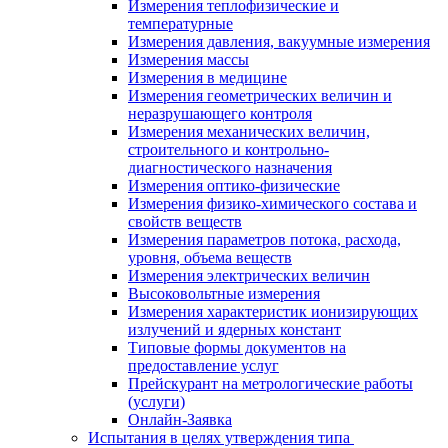
Измерения теплофизические и
температурные
Измерения давления, вакуумные измерения
Измерения массы
Измерения в медицине
Измерения геометрических величин и
неразрушающего контроля
Измерения механических величин,
строительного и контрольно-
диагностического назначения
Измерения оптико-физические
Измерения физико-химического состава и
свойств веществ
Измерения параметров потока, расхода,
уровня, объема веществ
Измерения электрических величин
Высоковольтные измерения
Измерения характеристик ионизирующих
излучений и ядерных констант
Типовые формы документов на
предоставление услуг
Прейскурант на метрологические работы
(услуги)
Онлайн-Заявка
Испытания в целях утверждения типа