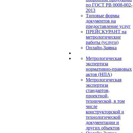
по ГОСТ РВ 0008-002-
2013
Типовые формы
документов на
предоставление услуг
ПРЕЙСКУРАНТ на
метрологические
работы (услуги)
Онлайн-Заявка
Метрологическая
экспертиза
нормативно-правовых
актов (НПА)
Метрологическая
экспертиза
стандартов,
проектной,
технической, в том
числе
конструкторской и
технологической
документации и
других объектов