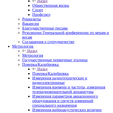
Назад
Общественная жизнь
Спорт
Профсоюз
Реквизиты
Вакансии
Благодарственные письма
Резолюции Генеральной конференции по мерам и
весам
Соглашения о сотрудничестве
Метрология
Назад
Метрология
Государственные первичные эталоны
Поверка/Калибровка
Назад
Поверка/Калибровка
Измерения радиотехнические и
радиоэлектронные
Измерения времени и частоты, измерения
телерадиовещательной аппаратуры
Измерения параметров авиационного
оборудования и средств измерений
специального назначения
Измерения виброакустических величин