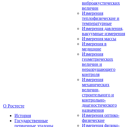
виброакустических
величин
Измерения
теплофизические и
температурные
Измерения давления,
вакуумные измерения
Измерения массы
Измерения в
медицине
Измерения
геометрических
величин и
неразрушающего
контроля
Измерения
механических
величин,
строительного и
контрольно-
диагностического
О Ростесте
назначения
Измерения оптико-
История
физические
Государственные
Измерения физико-
первичные эталоны