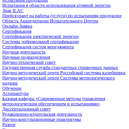
Испытания продукции
Испытания в области использования атомной энергии
Знак ILAC
Прейскурант на работы (услуги) по испытаниям продукции
Область Аккредитации Испытательного Центра
Онлайн-Заявка
Сертификация
Сертификация электрической энергии
Системы добровольной сертификации
Сертификация систем менеджмента
Научная деятельность
Научные подразделения
Научно-технический совет
Государственная служба стандартных справочных данных
Научно-методический центр Российской системы калибровки
Научно-методический центр Системы метрологического
надзора
Обучение
Аспирантура
Базовая кафедра «Современные методы управления
метрологическим обеспечением и испытаниями»
Диссертационный совет
Редакционно-издательская деятельность
Научно-консультационные практикумы
Разное