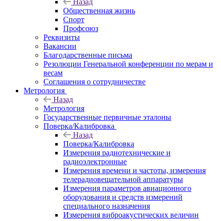
Назад
Общественная жизнь
Спорт
Профсоюз
Реквизиты
Вакансии
Благодарственные письма
Резолюции Генеральной конференции по мерам и
весам
Соглашения о сотрудничестве
Метрология
Назад
Метрология
Государственные первичные эталоны
Поверка/Калибровка
Назад
Поверка/Калибровка
Измерения радиотехнические и
радиоэлектронные
Измерения времени и частоты, измерения
телерадиовещательной аппаратуры
Измерения параметров авиационного
оборудования и средств измерений
специального назначения
Измерения виброакустических величин