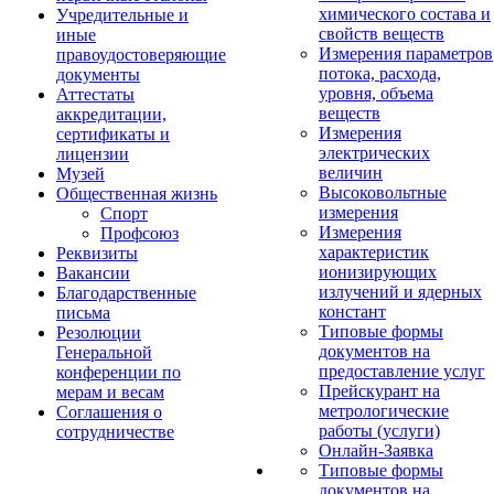
химического состава и
Учредительные и
свойств веществ
иные
Измерения параметров
правоудостоверяющие
потока, расхода,
документы
уровня, объема
Аттестаты
веществ
аккредитации,
Измерения
сертификаты и
электрических
лицензии
величин
Музей
Высоковольтные
Общественная жизнь
измерения
Спорт
Измерения
Профсоюз
характеристик
Реквизиты
ионизирующих
Вакансии
излучений и ядерных
Благодарственные
констант
письма
Типовые формы
Резолюции
документов на
Генеральной
предоставление услуг
конференции по
Прейскурант на
мерам и весам
метрологические
Соглашения о
работы (услуги)
сотрудничестве
Онлайн-Заявка
Типовые формы
документов на