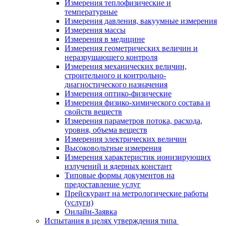
Измерения теплофизические и
температурные
Измерения давления, вакуумные измерения
Измерения массы
Измерения в медицине
Измерения геометрических величин и
неразрушающего контроля
Измерения механических величин,
строительного и контрольно-
диагностического назначения
Измерения оптико-физические
Измерения физико-химического состава и
свойств веществ
Измерения параметров потока, расхода,
уровня, объема веществ
Измерения электрических величин
Высоковольтные измерения
Измерения характеристик ионизирующих
излучений и ядерных констант
Типовые формы документов на
предоставление услуг
Прейскурант на метрологические работы
(услуги)
Онлайн-Заявка
Испытания в целях утверждения типа