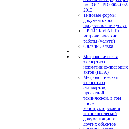
по ГОСТ РВ 0008-002-
2013
Типовые формы
документов на
предоставление услуг
ПРЕЙСКУРАНТ на
метрологические
работы (услуги)
Онлайн-Заявка
Метрологическая
экспертиза
нормативно-правовых
актов (НПА)
Метрологическая
экспертиза
стандартов,
проектной,
технической, в том
числе
конструкторской и
технологической
документации и
других объектов