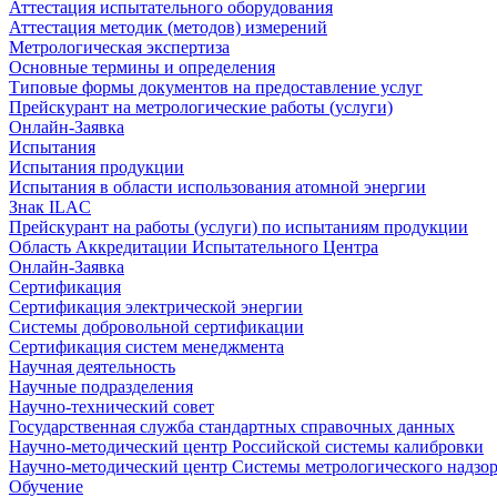
Аттестация испытательного оборудования
Аттестация методик (методов) измерений
Метрологическая экспертиза
Основные термины и определения
Типовые формы документов на предоставление услуг
Прейскурант на метрологические работы (услуги)
Онлайн-Заявка
Испытания
Испытания продукции
Испытания в области использования атомной энергии
Знак ILAC
Прейскурант на работы (услуги) по испытаниям продукции
Область Аккредитации Испытательного Центра
Онлайн-Заявка
Сертификация
Сертификация электрической энергии
Системы добровольной сертификации
Сертификация систем менеджмента
Научная деятельность
Научные подразделения
Научно-технический совет
Государственная служба стандартных справочных данных
Научно-методический центр Российской системы калибровки
Научно-методический центр Системы метрологического надзо
Обучение