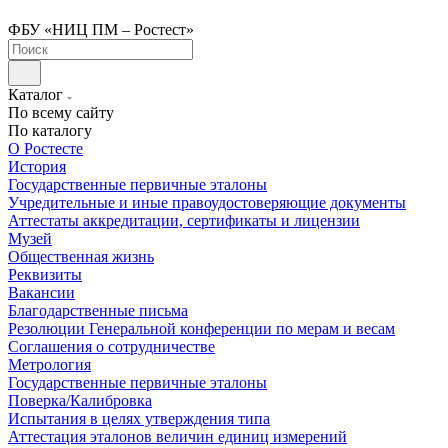
ФБУ «НИЦ ПМ – Ростест»
Каталог
По всему сайту
По каталогу
О Ростесте
История
Государственные первичные эталоны
Учредительные и иные правоудостоверяющие документы
Аттестаты аккредитации, сертификаты и лицензии
Музей
Общественная жизнь
Реквизиты
Вакансии
Благодарственные письма
Резолюции Генеральной конференции по мерам и весам
Соглашения о сотрудничестве
Метрология
Государственные первичные эталоны
Поверка/Калибровка
Испытания в целях утверждения типа
Аттестация эталонов величин единиц измерений