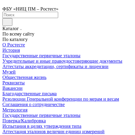
ФБУ «НИЦ ПМ – Ростест»
Каталог
По всему сайту
По каталогу
О Ростесте
История
Государственные первичные эталоны
Учредительные и иные правоудостоверяющие документы
Аттестаты аккредитации, сертификаты и лицензии
Музей
Общественная жизнь
Реквизиты
Вакансии
Благодарственные письма
Резолюции Генеральной конференции по мерам и весам
Соглашения о сотрудничестве
Метрология
Государственные первичные эталоны
Поверка/Калибровка
Испытания в целях утверждения типа
Аттестация эталонов величин единиц измерений