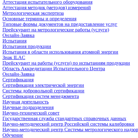
Аттестация испытательного оборудования
Аттестация методик (методов) измерений
Метрологическая экспертиза
Основные термины и определения
Типовые формы документов на предоставление услуг
Прейскурант на метрологические работы (услуги)
Онлайн-Заявка
Испытания
Испытания продукции
Испытания в области использования атомной энергии
Знак ILAC
Прейскурант на работы (услуги) по испытаниям продукции
Область Аккредитации Испытательного Центра
Онлайн-Заявка
Сертификация
Сертификация электрической энергии
Системы добровольной сертификации
Сертификация систем менеджмента
Научная деятельность
Научные подразделения
Научно-технический совет
Государственная служба стандартных справочных данных
Научно-методический центр Российской системы калибровки
Научно-методический центр Системы метрологического надзо
Обучение