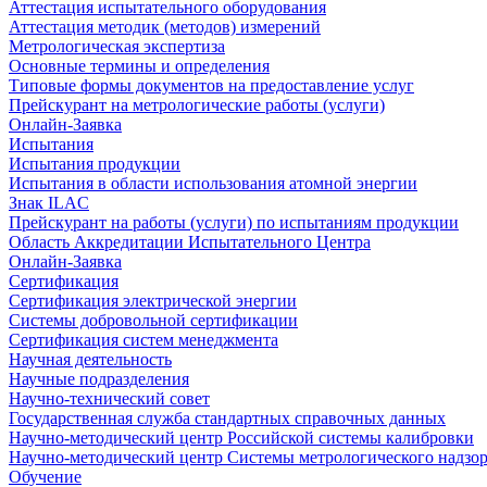
Аттестация испытательного оборудования
Аттестация методик (методов) измерений
Метрологическая экспертиза
Основные термины и определения
Типовые формы документов на предоставление услуг
Прейскурант на метрологические работы (услуги)
Онлайн-Заявка
Испытания
Испытания продукции
Испытания в области использования атомной энергии
Знак ILAC
Прейскурант на работы (услуги) по испытаниям продукции
Область Аккредитации Испытательного Центра
Онлайн-Заявка
Сертификация
Сертификация электрической энергии
Системы добровольной сертификации
Сертификация систем менеджмента
Научная деятельность
Научные подразделения
Научно-технический совет
Государственная служба стандартных справочных данных
Научно-методический центр Российской системы калибровки
Научно-методический центр Системы метрологического надзо
Обучение