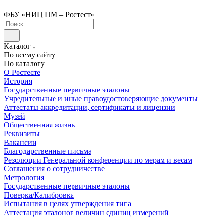
ФБУ «НИЦ ПМ – Ростест»
Каталог
По всему сайту
По каталогу
О Ростесте
История
Государственные первичные эталоны
Учредительные и иные правоудостоверяющие документы
Аттестаты аккредитации, сертификаты и лицензии
Музей
Общественная жизнь
Реквизиты
Вакансии
Благодарственные письма
Резолюции Генеральной конференции по мерам и весам
Соглашения о сотрудничестве
Метрология
Государственные первичные эталоны
Поверка/Калибровка
Испытания в целях утверждения типа
Аттестация эталонов величин единиц измерений