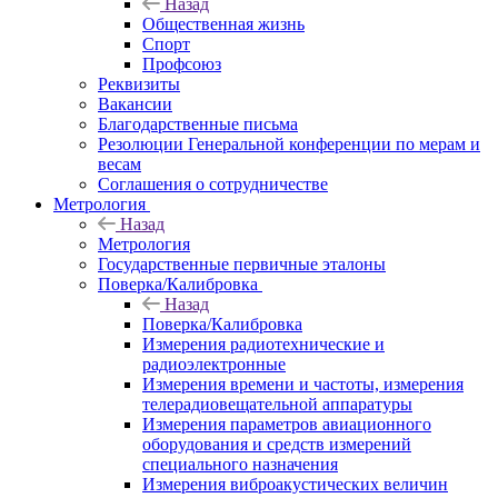
Назад
Общественная жизнь
Спорт
Профсоюз
Реквизиты
Вакансии
Благодарственные письма
Резолюции Генеральной конференции по мерам и
весам
Соглашения о сотрудничестве
Метрология
Назад
Метрология
Государственные первичные эталоны
Поверка/Калибровка
Назад
Поверка/Калибровка
Измерения радиотехнические и
радиоэлектронные
Измерения времени и частоты, измерения
телерадиовещательной аппаратуры
Измерения параметров авиационного
оборудования и средств измерений
специального назначения
Измерения виброакустических величин