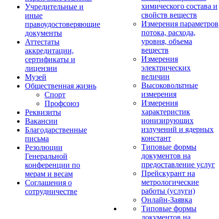
химического состава и
Учредительные и
свойств веществ
иные
Измерения параметров
правоудостоверяющие
потока, расхода,
документы
уровня, объема
Аттестаты
веществ
аккредитации,
Измерения
сертификаты и
электрических
лицензии
величин
Музей
Высоковольтные
Общественная жизнь
измерения
Спорт
Измерения
Профсоюз
характеристик
Реквизиты
ионизирующих
Вакансии
излучений и ядерных
Благодарственные
констант
письма
Типовые формы
Резолюции
документов на
Генеральной
предоставление услуг
конференции по
Прейскурант на
мерам и весам
метрологические
Соглашения о
работы (услуги)
сотрудничестве
Онлайн-Заявка
Типовые формы
документов на