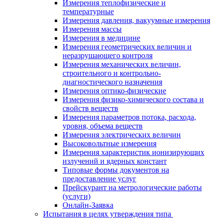
Измерения теплофизические и
температурные
Измерения давления, вакуумные измерения
Измерения массы
Измерения в медицине
Измерения геометрических величин и
неразрушающего контроля
Измерения механических величин,
строительного и контрольно-
диагностического назначения
Измерения оптико-физические
Измерения физико-химического состава и
свойств веществ
Измерения параметров потока, расхода,
уровня, объема веществ
Измерения электрических величин
Высоковольтные измерения
Измерения характеристик ионизирующих
излучений и ядерных констант
Типовые формы документов на
предоставление услуг
Прейскурант на метрологические работы
(услуги)
Онлайн-Заявка
Испытания в целях утверждения типа