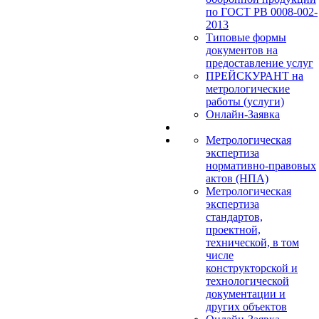
по ГОСТ РВ 0008-002-
2013
Типовые формы
документов на
предоставление услуг
ПРЕЙСКУРАНТ на
метрологические
работы (услуги)
Онлайн-Заявка
Метрологическая
экспертиза
нормативно-правовых
актов (НПА)
Метрологическая
экспертиза
стандартов,
проектной,
технической, в том
числе
конструкторской и
технологической
документации и
других объектов