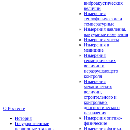
виброакустических
величин
Измерения
теплофизические и
температурные
Измерения давления,
вакуумные измерения
Измерения массы
Измерения в
медицине
Измерения
геометрических
величин и
неразрушающего
контроля
Измерения
механических
величин,
строительного и
контрольно-
диагностического
О Ростесте
назначения
Измерения оптико-
История
физические
Государственные
Измерения физико-
первичные эталоны