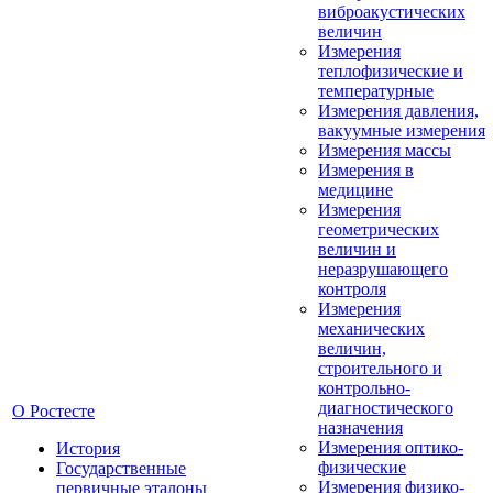
виброакустических
величин
Измерения
теплофизические и
температурные
Измерения давления,
вакуумные измерения
Измерения массы
Измерения в
медицине
Измерения
геометрических
величин и
неразрушающего
контроля
Измерения
механических
величин,
строительного и
контрольно-
диагностического
О Ростесте
назначения
Измерения оптико-
История
физические
Государственные
Измерения физико-
первичные эталоны