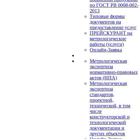
по ГОСТ РВ 0008-002-
2013
Типовые формы
документов на
предоставление услуг
ПРЕЙСКУРАНТ на
метрологические
работы (услуги)
Онлайн-Заявка
Метрологическая
экспертиза
нормативно-правовых
актов (НПА)
Метрологическая
экспертиза
стандартов,
проектной,
технической, в том
числе
конструкторской и
технологической
документации и
других объектов