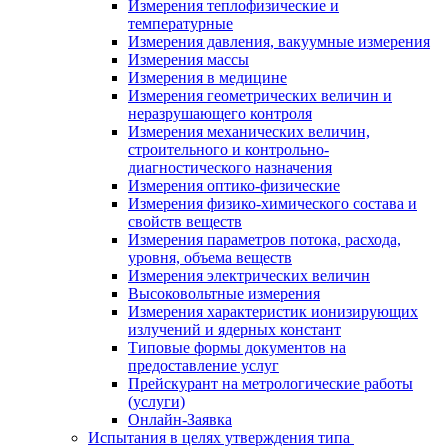
Измерения теплофизические и
температурные
Измерения давления, вакуумные измерения
Измерения массы
Измерения в медицине
Измерения геометрических величин и
неразрушающего контроля
Измерения механических величин,
строительного и контрольно-
диагностического назначения
Измерения оптико-физические
Измерения физико-химического состава и
свойств веществ
Измерения параметров потока, расхода,
уровня, объема веществ
Измерения электрических величин
Высоковольтные измерения
Измерения характеристик ионизирующих
излучений и ядерных констант
Типовые формы документов на
предоставление услуг
Прейскурант на метрологические работы
(услуги)
Онлайн-Заявка
Испытания в целях утверждения типа