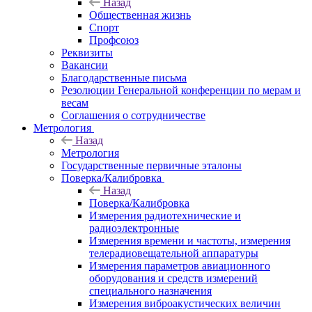
Назад
Общественная жизнь
Спорт
Профсоюз
Реквизиты
Вакансии
Благодарственные письма
Резолюции Генеральной конференции по мерам и
весам
Соглашения о сотрудничестве
Метрология
Назад
Метрология
Государственные первичные эталоны
Поверка/Калибровка
Назад
Поверка/Калибровка
Измерения радиотехнические и
радиоэлектронные
Измерения времени и частоты, измерения
телерадиовещательной аппаратуры
Измерения параметров авиационного
оборудования и средств измерений
специального назначения
Измерения виброакустических величин