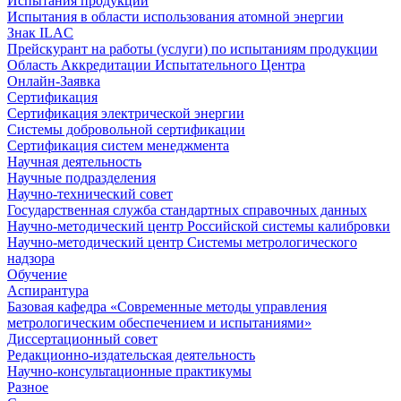
Испытания продукции
Испытания в области использования атомной энергии
Знак ILAC
Прейскурант на работы (услуги) по испытаниям продукции
Область Аккредитации Испытательного Центра
Онлайн-Заявка
Сертификация
Сертификация электрической энергии
Системы добровольной сертификации
Сертификация систем менеджмента
Научная деятельность
Научные подразделения
Научно-технический совет
Государственная служба стандартных справочных данных
Научно-методический центр Российской системы калибровки
Научно-методический центр Системы метрологического
надзора
Обучение
Аспирантура
Базовая кафедра «Современные методы управления
метрологическим обеспечением и испытаниями»
Диссертационный совет
Редакционно-издательская деятельность
Научно-консультационные практикумы
Разное