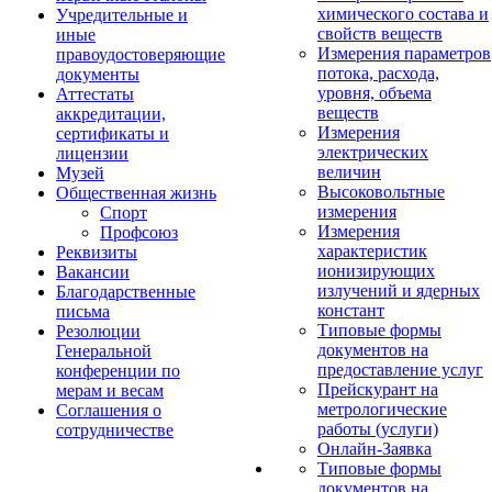
химического состава и
Учредительные и
свойств веществ
иные
Измерения параметров
правоудостоверяющие
потока, расхода,
документы
уровня, объема
Аттестаты
веществ
аккредитации,
Измерения
сертификаты и
электрических
лицензии
величин
Музей
Высоковольтные
Общественная жизнь
измерения
Спорт
Измерения
Профсоюз
характеристик
Реквизиты
ионизирующих
Вакансии
излучений и ядерных
Благодарственные
констант
письма
Типовые формы
Резолюции
документов на
Генеральной
предоставление услуг
конференции по
Прейскурант на
мерам и весам
метрологические
Соглашения о
работы (услуги)
сотрудничестве
Онлайн-Заявка
Типовые формы
документов на